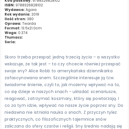
Kod paskowy:
9788326828102
ISBN:
9788326828102
Wydawca:
Agora
Rok wydania:
2019
Ilość stron:
380
Oprawa:
Twarda
Format:
13.5x21.0cm
Waga:
0.374
Tłumacz:
Seria:
Skoro trzeba przespać jedną trzecią życia – a wszystko
wskazuje, że tak jest – to czy chcecie również przespać
swoje sny? Alice Robb to amerykańska dziennikarka
zafascynowana snem. Szczególnie interesuje ją tzw.
świadome śnienie, czyli to, jak możemy wpływać na to,
co się dzieje w naszych snach - układać scenariusze,
reagować, zatrzymać koszmary, który się powtarzają. I
co za tym idzie, wpływać na nasze życie poprzez sny. Do
niedawna nie istniała nauka o snach. Z przyczyn tyleż
praktycznych, co filozoficznych tajemnice snów
zaliczano do sfery czarów i religii. Sny średnio nadają się