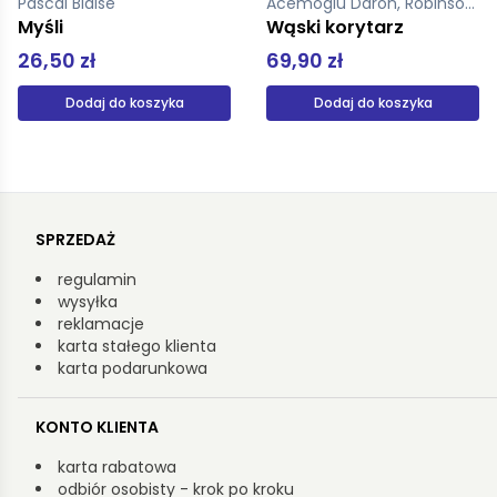
Acemoglu Daron, Robinson James
Łagosz Marek
Wąski korytarz
O świadomości
69,90 zł
49,00 zł
Dodaj do koszyka
Dodaj do koszyka
SPRZEDAŻ
regulamin
wysyłka
reklamacje
karta stałego klienta
karta podarunkowa
KONTO KLIENTA
karta rabatowa
odbiór osobisty - krok po kroku