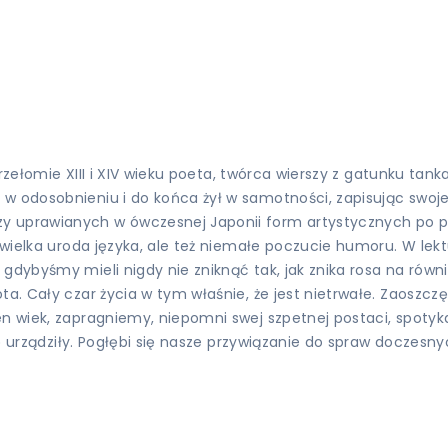
a przełomie XIII i XIV wieku poeta, twórca wierszy z gatunku t
w odosobnieniu i do końca żył w samotności, zapisując swoje
y uprawianych w ówczesnej Japonii form artystycznych po p
o wielka uroda języka, ale też niemałe poczucie humoru. W le
gdybyśmy mieli nigdy nie zniknąć tak, jak znika rosa na równi
ta. Cały czar życia w tym właśnie, że jest nietrwałe. Zaoszczę
en wiek, zapragniemy, niepomni swej szpetnej postaci, spotyk
się urządziły. Pogłębi się nasze przywiązanie do spraw doczesn