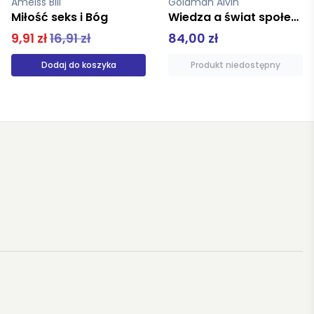
Goldman Alvin
Tukidydes
Wiedza a świat społeczny
Wojna peloponeska
84,00 zł
78,00 zł
Produkt niedostępny
Produkt niedostępny