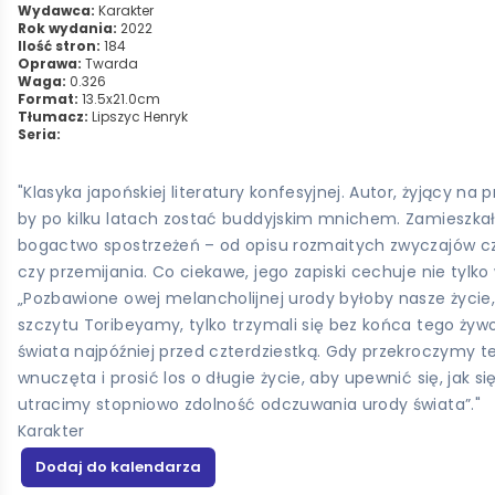
Wydawca:
Karakter
Rok wydania:
2022
Ilość stron:
184
Oprawa:
Twarda
Waga:
0.326
Format:
13.5x21.0cm
Tłumacz:
Lipszyc Henryk
Seria:
"Klasyka japońskiej literatury konfesyjnej. Autor, żyjący n
by po kilku latach zostać buddyjskim mnichem. Zamieszkał 
bogactwo spostrzeżeń – od opisu rozmaitych zwyczajów cz
czy przemijania. Co ciekawe, jego zapiski cechuje nie tylk
„Pozbawione owej melancholijnej urody byłoby nasze życie, 
szczytu Toribeyamy, tylko trzymali się bez końca tego żywo
świata najpóźniej przed czterdziestką. Gdy przekroczymy t
wnuczęta i prosić los o długie życie, aby upewnić się, jak 
utracimy stopniowo zdolność odczuwania urody świata”."
Karakter