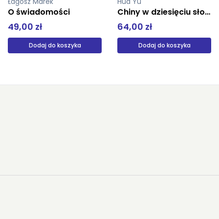
Hua Yu
Ameiss Bill
Chiny w dziesięciu słowach
Miłość seks i Bóg
64,00 zł
9,91 zł
16,91 zł
Dodaj do koszyka
Dodaj do koszyka