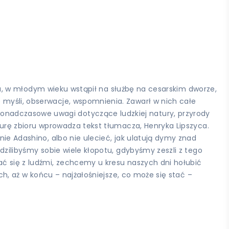
anka, w młodym wieku wstąpił na służbę na cesarskim dworze,
 myśli, obserwacje, wspomnienia. Zawarł w nich całe
onadczasowe uwagi dotyczące ludzkiej natury, przyrody
kturę zbioru wprowadza tekst tłumacza, Henryka Lipszyca.
nie Adashino, albo nie ulecieć, jak ulatują dymy znad
dzilibyśmy sobie wiele kłopotu, gdybyśmy zeszli z tego
ać się z ludźmi, zechcemy u kresu naszych dni hołubić
ych, aż w końcu – najżałośniejsze, co może się stać –