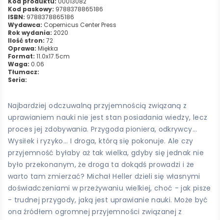
Kod produktu:
00013082
Kod paskowy:
9788378865186
ISBN:
9788378865186
Wydawca:
Copernicus Center Press
Rok wydania:
2020
Ilość stron:
72
Oprawa:
Miękka
Format:
11.0x17.5cm
Waga:
0.06
Tłumacz:
Seria:
Najbardziej odczuwalną przyjemnością związaną z
uprawianiem nauki nie jest stan posiadania wiedzy, lecz
proces jej zdobywania. Przygoda pioniera, odkrywcy...
Wysiłek i ryzyko... I droga, którą się pokonuje. Ale czy
przyjemność byłaby aż tak wielka, gdyby się jednak nie
było przekonanym, że droga ta dokądś prowadzi i że
warto tam zmierzać? Michał Heller dzieli się własnymi
doświadczeniami w przeżywaniu wielkiej, choć - jak pisze
- trudnej przygody, jaką jest uprawianie nauki. Może być
ona źródłem ogromnej przyjemności związanej z