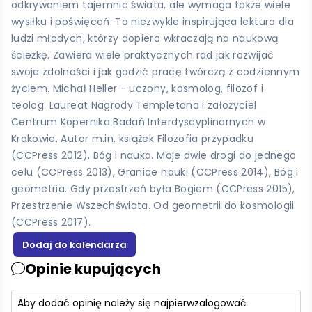
odkrywaniem tajemnic świata, ale wymaga także wiele
wysiłku i poświęceń. To niezwykle inspirująca lektura dla
ludzi młodych, którzy dopiero wkraczają na naukową
ścieżkę. Zawiera wiele praktycznych rad jak rozwijać
swoje zdolności i jak godzić pracę twórczą z codziennym
życiem. Michał Heller - uczony, kosmolog, filozof i
teolog. Laureat Nagrody Templetona i założyciel
Centrum Kopernika Badań Interdyscyplinarnych w
Krakowie. Autor m.in. książek Filozofia przypadku
(CCPress 2012), Bóg i nauka. Moje dwie drogi do jednego
celu (CCPress 2013), Granice nauki (CCPress 2014), Bóg i
geometria. Gdy przestrzeń była Bogiem (CCPress 2015),
Przestrzenie Wszechświata. Od geometrii do kosmologii
(CCPress 2017).
Opinie kupujących
Aby dodać opinię należy się najpierw
zalogować