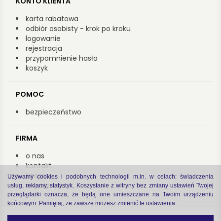
KONTO KLIENTA
karta rabatowa
odbiór osobisty - krok po kroku
logowanie
rejestracja
przypomnienie hasła
koszyk
POMOC
bezpieczeństwo
FIRMA
o nas
kontakt
kariera
Używamy cookies i podobnych technologii m.in. w celach: świadczenia
współpraca
usług, reklamy, statystyk. Koszystanie z witryny bez zmiany ustawień Twojej
przeglądarki oznacza, że będą one umieszczane na Twoim urządzeniu
końcowym. Pamiętaj, że zawsze możesz zmienić te ustawienia.
Copyright by Arsenał 2022