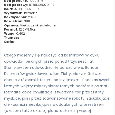
Kod produktu:
00013116
Kod paskowy:
9788308070307
ISBN:
9788308070307
Wydawca:
Literackie
Rok wydania:
2020
Ilość stron:
388
Oprawa:
Miękka ze skrzydełkami
Format:
12.5x19.5cm
Waga:
0.402
Tłumacz:
Seria:
Czego możemy się nauczyć od kosmitów? W cyklu
opowiadań pisanych przez ponad trzydzieści lat
Stanisław Lem udowadnia, że bardzo wiele. Bohater
Dzienników gwiazdowych, Ijon Tichy, niczym Guliwer
obcuje z różnymi istotami pozaziemskmi. Podczas swych
licznych wojaży międzyplantetarnych podróżnik poznał
rozmaite obce cywilizacje, stworzone tak przez istoty
myślące, jaki i przez zaawansowane roboty. Zaskakujące,
ale kosmici mieszkający na oddalonych w przestrzeni
(czasem także czasie) planetach mają więcej