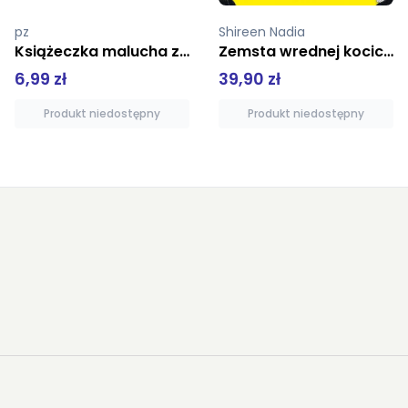
Shireen Nadia
Skikiewicz Monika
Zemsta wrednej kocicy Dziwnobór Tom 1
Olo i Awa Logopedyczna zabawa Dźwięki wsi
39,90 zł
12,49 zł
Produkt niedostępny
Dodaj do koszyka