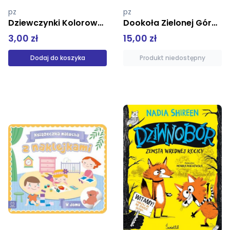
pz
pz
Dookoła Zielonej Góry na rowerze lub pieszo 1:50 000
Psi Patrol Pieski w Akcji Chase
15,00 zł
14,99 zł
Produkt niedostępny
Produkt niedostępny