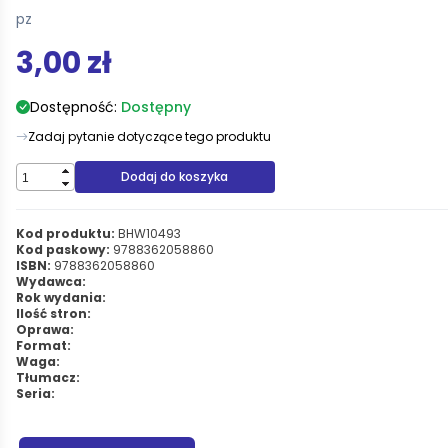
pz
3,00 zł
Dostępność:
Dostępny
Zadaj pytanie dotyczące tego produktu
Dodaj do koszyka
Kod produktu:
BHW10493
Kod paskowy:
9788362058860
ISBN:
9788362058860
Wydawca:
Rok wydania:
Ilość stron:
Oprawa:
Format:
Waga:
Tłumacz:
Seria: