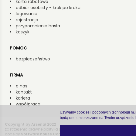
karta rabatowa
odbiór osobisty - krok po kroku
logowanie
rejestracja
przypomnienie hasła
koszyk
POMOC
bezpieczeństwo
FIRMA
o nas
kontakt
kariera
współpraca
Używamy cookies i podobnych technologii m.in.
będą one umieszczane na Twoim urządzeniu k
Copyright by Arsenał 2022
zastrzeżenia prawne
|
polityka prywatności
code by
Software house Cogitech