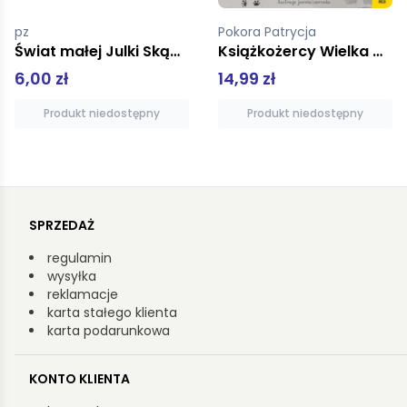
Pokora Patrycja
pz
Książkożercy Wielka wyprawa manula Magellana
Książeczka malucha z naklejkami W domu
14,99 zł
6,99 zł
Produkt niedostępny
Produkt niedostępny
SPRZEDAŻ
regulamin
wysyłka
reklamacje
karta stałego klienta
karta podarunkowa
KONTO KLIENTA