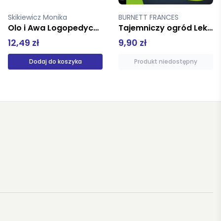
BURNETT FRANCES
Smatana Simona
Tajemniczy ogród Lektura z opracowaniem
Pszczelarz Józek
9,90 zł
46,00 zł
Produkt niedostępny
Dodaj do koszyka