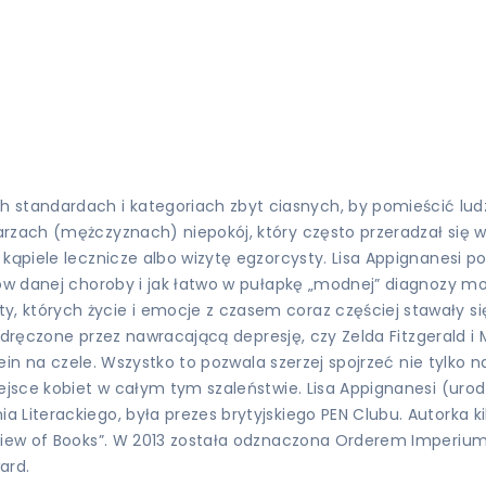
ndardach i kategoriach zbyt ciasnych, by pomieścić ludzkie 
arzach (mężczyznach) niepokój, który często przeradzał się 
 kąpiele lecznicze albo wizytę egzorcysty. Lisa Appignanesi 
dków danej choroby i jak łatwo w pułapkę „modnej” diagnozy 
 których życie i emocje z czasem coraz częściej stawały si
ami dręczone przez nawracającą depresję, czy Zelda Fitzgerald
Klein na czele. Wszystko to pozwala szerzej spojrzeć nie tylk
jsce kobiet w całym tym szaleństwie. Lisa Appignanesi (urodzo
Literackiego, była prezes brytyjskiego PEN Clubu. Autorka kil
ew of Books”. W 2013 została odznaczona Orderem Imperium Bryt
ard.