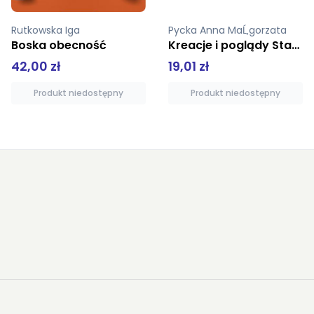
Rutkowska Iga
Pycka Anna MaĹ‚gorzata
Boska obecność
Kreacje i poglądy Stanisława Witkiewicza na tle głosów epoki
42,00 zł
19,01 zł
Produkt niedostępny
Produkt niedostępny