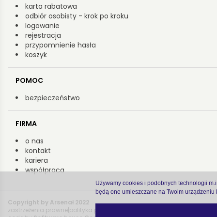
karta rabatowa
odbiór osobisty - krok po kroku
logowanie
rejestracja
przypomnienie hasła
koszyk
POMOC
bezpieczeństwo
FIRMA
o nas
kontakt
kariera
współpraca
Używamy cookies i podobnych technologii m.in.
będą one umieszczane na Twoim urządzeniu k
Copyright by Arsenał 2022
zastrzeżenia prawne
|
polityka prywatności