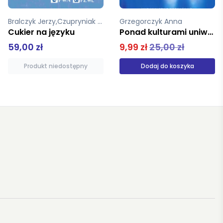
Bralczyk Jerzy,Czupryniak Leszek,Mamcarz Artur
Grzegorczyk Anna
Cukier na języku
Ponad kulturami uniwersalizm Edyty Stein miękka poznańskie.
59,00 zł
9,99 zł
25,00 zł
Produkt niedostępny
Dodaj do koszyka