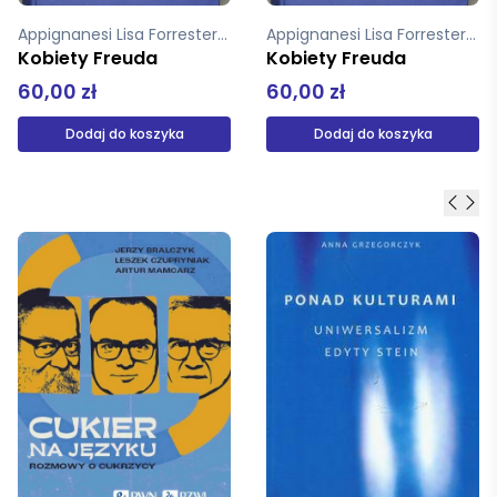
Appignanesi Lisa Forrester John
Appignanesi Lisa Forrester John
Kobiety Freuda
Kobiety Freuda
60,00 zł
60,00 zł
Dodaj do koszyka
Dodaj do koszyka