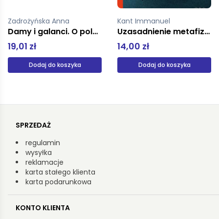
Zadrożyńska Anna
Kant Immanuel
Damy i galanci. O polskich zwyczajach towarzyskich (oprawa miękka)
Uzasadnienie metafizyki moralności
19,01 zł
14,00 zł
Dodaj do koszyka
Dodaj do koszyka
SPRZEDAŻ
regulamin
wysyłka
reklamacje
karta stałego klienta
karta podarunkowa
KONTO KLIENTA