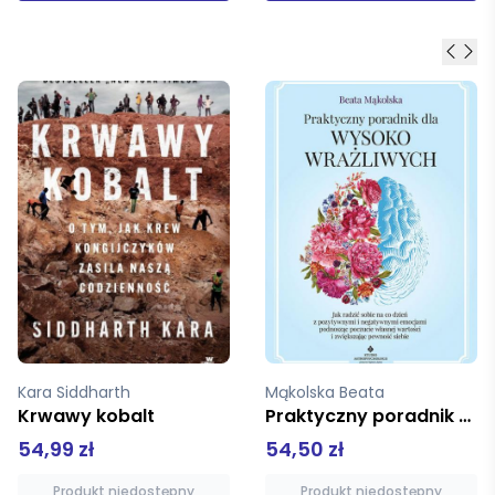
Mąkolska Beata
Szczygieł Mariusz
Praktyczny poradnik dla wysoko wrażliwych
Osobisty przewodnik po Pradze
54,50 zł
69,90 zł
Produkt niedostępny
Dodaj do koszyka