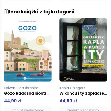
Inne książki z tej kategorii
Kapla Grzegorz
Orchowski Thomas
W końcu i ty zapłaczesz
Wyspa trzech ojczyzn
44,90 zł
39,92 zł
49,90 zł
Produkt niedostępny
Dodaj do koszyka