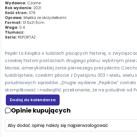
Wydawca:
Czarne
Rok wydania:
2021
Ilość stron:
376
Oprawa:
Miękka ze skrzydełkami
Format:
13.5x21.5cm
Waga:
0.4
Tłumacz:
Seria:
REPORTAŻ
Pepiki to książka o ludziach piszących historię, o zwycięzc
czeskiej historii postaciach drugiego planu: wybitnym pis
Moraw, amerykańskiej żonie pierwszego prezydenta Czecho
ludobójstwie, czeskim pilocie z Dywizjonu 303 i wielu, wiel
południowych sąsiadów. „Drugie wydanie „Pepików” zostało
skomplikować i nadwątlić przekonanie, że na południe od Pol
Opinie kupujących
Aby dodać opinię należy się najpierw
zalogować