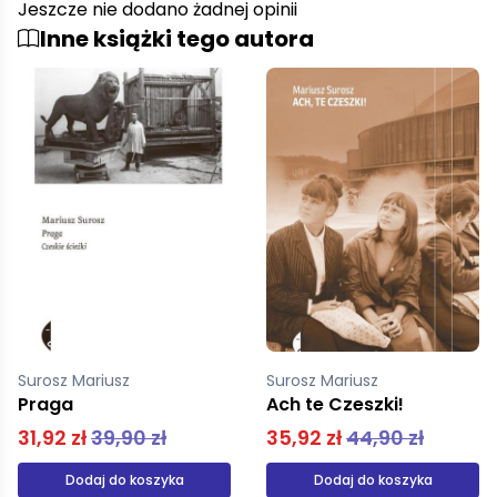
Jeszcze nie dodano żadnej opinii
Inne książki tego autora
Surosz Mariusz
Surosz Mariusz
Ach te Czeszki!
Praga
35,92 zł
44,90 zł
31,92 zł
39,90 zł
Dodaj do koszyka
Dodaj do koszyka