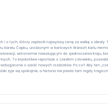
ach i o tych, którzy zapłacili najwyższą cenę za walkę o idea
arzu Karelu Čapku, urodzonym w Karlowych Warach Karlu Herma
słowacji, astronomie nawołującym do zjednoczenia kraju, ks
u innych. To błyskotliwe reportaże o czeskim człowieku, pozwal
 wzbogacone o sześć nowych rozdziałów. Po co? Aby ten „cze
ski żyje się spokojnie, a historia nie pisała tam nigdy tragicz