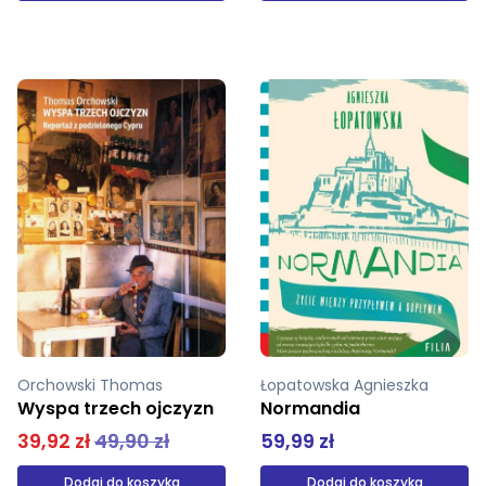
Łopatowska Agnieszka
Kara Siddharth
Normandia
Krwawy kobalt
59,99 zł
54,99 zł
Dodaj do koszyka
Produkt niedostępny