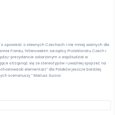
ły. To opowieść o sławnych Czechach i nie mniej ważnych dla
nnie Franku, hitlerowskim zarządcy Protektoratu Czech i
iędzu-prezydencie oskarżonym o współudział w
ające otrząsnąć się ze stereotypów i uważniej spojrzeć na
chosłowacki elementarz” dla Polaków jeszcze bardziej
nych scenariuszy.” Mariusz Surosz