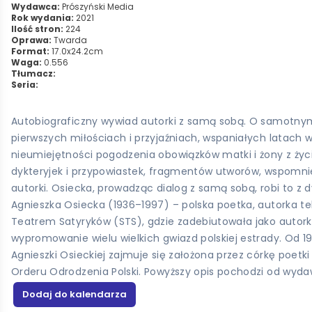
Wydawca:
Prószyński Media
Rok wydania:
2021
Ilość stron:
224
Oprawa:
Twarda
Format:
17.0x24.2cm
Waga:
0.556
Tłumacz:
Seria:
Autobiograficzny wywiad autorki z samą sobą. O samotnym d
pierwszych miłościach i przyjaźniach, wspaniałych latach 
nieumiejętności pogodzenia obowiązków matki i żony z ży
dykteryjek i przypowiastek, fragmentów utworów, wspomnień
autorki. Osiecka, prowadząc dialog z samą sobą, robi to z 
Agnieszka Osiecka (1936–1997) – polska poetka, autorka tek
Teatrem Satyryków (STS), gdzie zadebiutowała jako autorka
wypromowanie wielu wielkich gwiazd polskiej estrady. Od 19
Agnieszki Osieckiej zajmuje się założona przez córkę poe
Orderu Odrodzenia Polski. Powyższy opis pochodzi od wyd