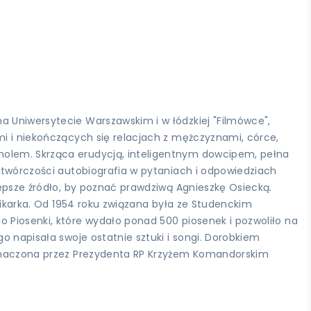
a Uniwersytecie Warszawskim i w łódzkiej "Filmówce",
mi i niekończących się relacjach z mężczyznami, córce,
holem. Skrząca erudycją, inteligentnym dowcipem, pełna
i twórczości autobiografia w pytaniach i odpowiedziach
lepsze źródło, by poznać prawdziwą Agnieszkę Osiecką.
nnikarka. Od 1954 roku związana była ze Studenckim
o Piosenki, które wydało ponad 500 piosenek i pozwoliło na
o napisała swoje ostatnie sztuki i songi. Dorobkiem
odznaczona przez Prezydenta RP Krzyżem Komandorskim