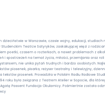
zieciństwie w Warszawie, czasie wojny, edukacji, studiach n
w Studenckim Teatrze Satyryków, zaskakującej więzi z rodzica
ciem poetki, czasem o rozterkach, a nawet problemach z alko
 i spostrzeżeń na temat życia, miłości, przemijania oraz rol
dystansem, nie unika pytań trudnych i bardzo osobistych. Naj
stów piosenek, pisarka, reżyser teatralny i telewizyjny, dzie
 tekstów piosenek. Prowadziła w Polskim Radiu Radiowe Studi
94 roku była związana z Teatrem Atelier w Sopocie, dla któreg
tki Agatę Passent Fundacja Okularnicy. Pośmiertnie została 
awcy