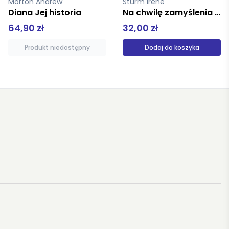
Sturm Irene
Michalik Gabriel
Na chwilę zamyślenia mk
Kobieta pracująca Rzecz o Irenie Kwiatkowskiej i jej czasach
32,00 zł
29,80 zł
Dodaj do koszyka
Dodaj do koszyka