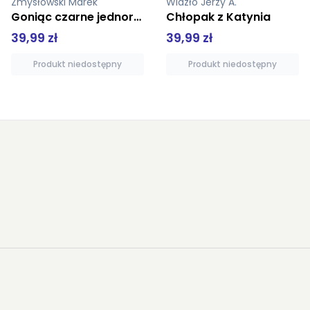
Wlazło Jerzy A.
Morton Andrew
Chłopak z Katynia
Diana Jej historia
39,99 zł
64,90 zł
Produkt niedostępny
Produkt niedostępny