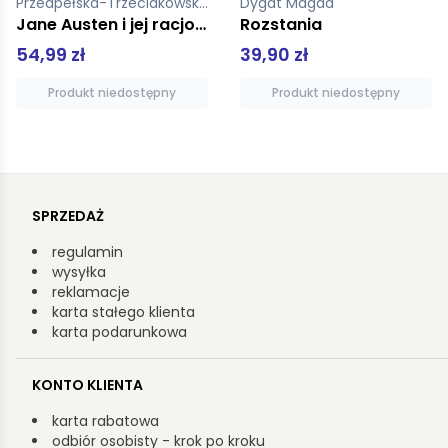
Dygat Magda
Zmysłowski Marek
Rozstania
Goniąc czarne jednorożce
39,90 zł
39,99 zł
Produkt niedostępny
Produkt niedostępny
SPRZEDAŻ
regulamin
wysyłka
reklamacje
karta stałego klienta
karta podarunkowa
KONTO KLIENTA
karta rabatowa
odbiór osobisty - krok po kroku