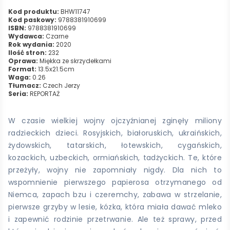
Kod produktu:
BHW11747
Kod paskowy:
9788381910699
ISBN:
9788381910699
Wydawca:
Czarne
Rok wydania:
2020
Ilość stron:
232
Oprawa:
Miękka ze skrzydełkami
Format:
13.5x21.5cm
Waga:
0.26
Tłumacz:
Czech Jerzy
Seria:
REPORTAŻ
W czasie wielkiej wojny ojczyźnianej zginęły miliony
radzieckich dzieci. Rosyjskich, białoruskich, ukraińskich,
żydowskich, tatarskich, łotewskich, cygańskich,
kozackich, uzbeckich, ormiańskich, tadżyckich. Te, które
przeżyły, wojny nie zapomniały nigdy. Dla nich to
wspomnienie pierwszego papierosa otrzymanego od
Niemca, zapach bzu i czeremchy, zabawa w strzelanie,
pierwsze grzyby w lesie, kózka, która miała dawać mleko
i zapewnić rodzinie przetrwanie. Ale też sprawy, przed