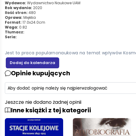
Wydawca:
Wydawnictwo Naukowe UAM
Rok wydania:
2020
Ilość stron:
480
Oprawa:
Miękka
Format:
17.0x24.0cm
Waga:
0.82
Tłumacz:
Seria:
Jest to praca popularnonaukowa na temat wpływów Kosmosu 
Opinie kupujących
Aby dodać opinię należy się najpierw
zalogować
Jeszcze nie dodano żadnej opinii
Inne książki z tej kategorii