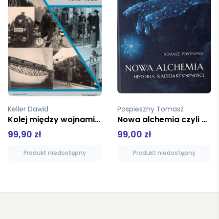
Keller Dawid
Pospieszny Tomasz
Kolej między wojnami 1918-1939
Nowa alchemia czyli Historia radioaktywnośći tw
99,90 zł
99,00 zł
Produkt niedostępny
Produkt niedostępny