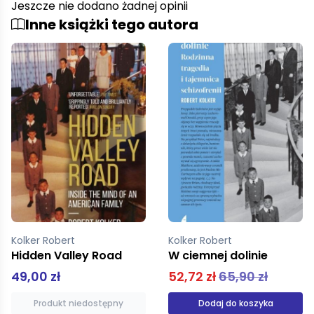
Jeszcze nie dodano żadnej opinii
Inne książki tego autora
Kolker Robert
Kolker Robert
W ciemnej dolinie
W ciemnej dolinie
52,72 zł
65,90 zł
39,12 zł
48,90 zł
Dodaj do koszyka
Produkt niedostępny