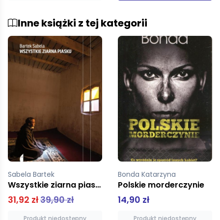
Inne książki z tej kategorii
Bonda Katarzyna
Chylińska Teresa
Polskie morderczynie
Jak Karol Szymanowski pisał książkę o sobie
14,90 zł
62,00 zł
Produkt niedostępny
Produkt niedostępny