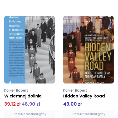
Kolker Robert
Kolker Robert
Hidden Valley Road
W ciemnej dolinie
49,00 zł
52,72 zł
65,90 zł
Produkt niedostępny
Dodaj do koszyka