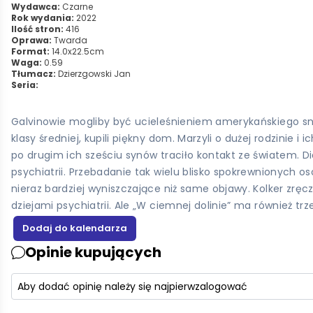
Wydawca:
Czarne
Rok wydania:
2022
Ilość stron:
416
Oprawa:
Twarda
Format:
14.0x22.5cm
Waga:
0.59
Tłumacz:
Dzierzgowski Jan
Seria:
Galvinowie mogliby być ucieleśnieniem amerykańskiego snu.
klasy średniej, kupili piękny dom. Marzyli o dużej rodzinie 
po drugim ich sześciu synów traciło kontakt ze światem. Di
psychiatrii. Przebadanie tak wielu blisko spokrewnionych o
nieraz bardziej wyniszczające niż same objawy. Kolker zręc
dziejami psychiatrii. Ale „W ciemnej dolinie” ma również tr
Opinie kupujących
Aby dodać opinię należy się najpierw
zalogować