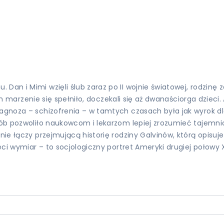
 Dan i Mimi wzięli ślub zaraz po II wojnie światowej, rodzin
i ich marzenie się spełniło, doczekali się aż dwanaściorga dzie
agnoza – schizofrenia – w tamtych czasach była jak wyrok dla
sób pozwoliło naukowcom i lekarzom lepiej zrozumieć tajemnic
znie łączy przejmującą historię rodziny Galvinów, którą opis
zeci wymiar – to socjologiczny portret Ameryki drugiej połowy