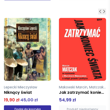
Makowski Marcin, Matczak Marcin
Sułek Emilia
Jak zatrzymać koniec świata.
Baranie oko
54,99 zł
64,90 zł
Produkt niedostępny
Dodaj do koszyka