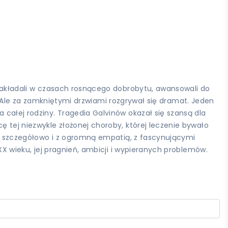
ę zakładali w czasach rosnącego dobrobytu, awansowali do
ci. Ale za zamkniętymi drzwiami rozgrywał się dramat. Jeden
 całej rodziny. Tragedia Galvinów okazał się szansą dla
ę tej niezwykle złożonej choroby, której leczenie bywało
uje szczegółowo i z ogromną empatią, z fascynującymi
 XX wieku, jej pragnień, ambicji i wypieranych problemów.