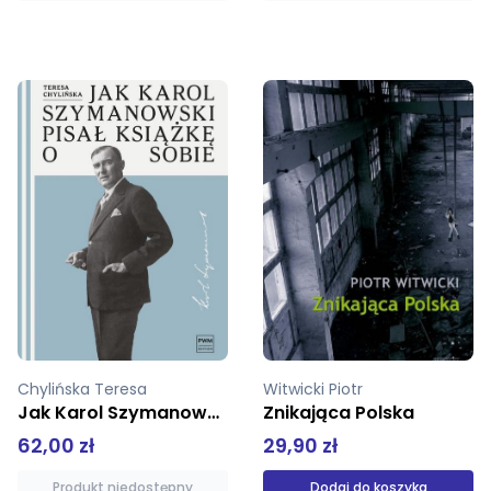
Witwicki Piotr
Lepecki Mieczysław
Znikająca Polska
Niknący świat
29,90 zł
19,90 zł
45,00 zł
Dodaj do koszyka
Dodaj do koszyka