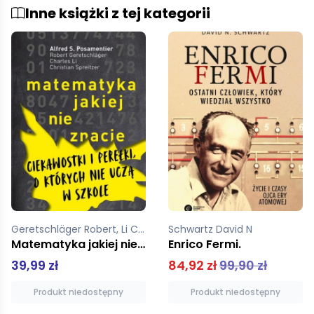
Inne książki z tej kategorii
Schwartz David N
Struthers Andrew
Enrico Fermi.
Święte zioło Diabelski chwast
84,92 zł
99,90 zł
34,99 zł
Produkt niedostępny
Dodaj do koszyka