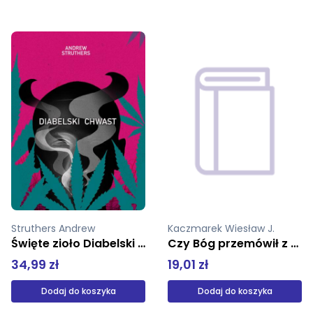
Kaczmarek Wiesław J.
deGrasse Tyson Neil
Czy Bóg przemówił z komputera?
Gwiezdny posłaniec. Nasza cywilizacja z perspektywy kosmicznej.
19,01 zł
50,00 zł
Dodaj do koszyka
Produkt niedostępny