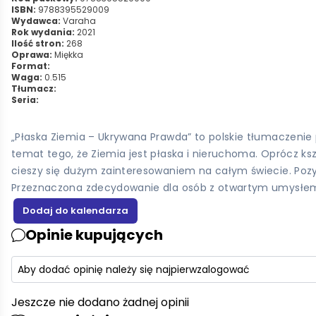
ISBN:
9788395529009
Wydawca:
Varaha
Rok wydania:
2021
Ilość stron:
268
Oprawa:
Miękka
Format:
Waga:
0.515
Tłumacz:
Seria:
„Płaska Ziemia – Ukrywana Prawda” to polskie tłumaczenie p
temat tego, że Ziemia jest płaska i nieruchoma. Oprócz ksz
cieszy się dużym zainteresowaniem na całym świecie. Pozy
Przeznaczona zdecydowanie dla osób z otwartym umysłem 
Opinie kupujących
Aby dodać opinię należy się najpierw
zalogować
Jeszcze nie dodano żadnej opinii