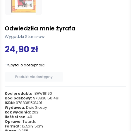
Odwiedziła mnie żyrafa
Wygodzki Stanisław
24,90 zł
Spytaj o dostępność
Produkt niedostępny
Kod produktu:
BHW18190
Kod paskowy:
9788381501491
ISBN:
9788381501491
Wydawca:
Dwie Siostry
Rok wydania:
2021
Ilość stron:
40
Oprawa:
Twarda
Format:
15.5x19.5cm
Waga:
0.355