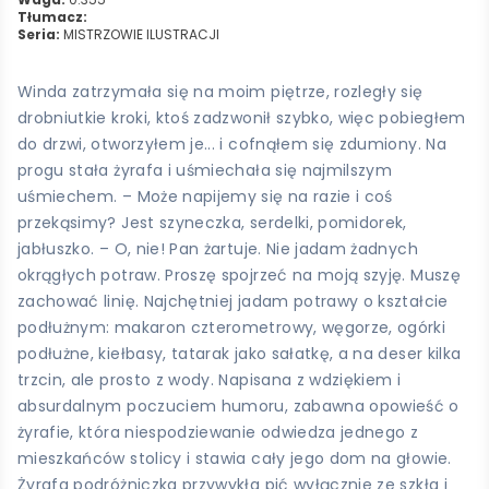
Tłumacz:
Seria:
MISTRZOWIE ILUSTRACJI
Winda zatrzymała się na moim piętrze, rozległy się
drobniutkie kroki, ktoś zadzwonił szybko, więc pobiegłem
do drzwi, otworzyłem je... i cofnąłem się zdumiony. Na
progu stała żyrafa i uśmiechała się najmilszym
uśmiechem. – Może napijemy się na razie i coś
przekąsimy? Jest szyneczka, serdelki, pomidorek,
jabłuszko. – O, nie! Pan żartuje. Nie jadam żadnych
okrągłych potraw. Proszę spojrzeć na moją szyję. Muszę
zachować linię. Najchętniej jadam potrawy o kształcie
podłużnym: makaron czterometrowy, węgorze, ogórki
podłużne, kiełbasy, tatarak jako sałatkę, a na deser kilka
trzcin, ale prosto z wody. Napisana z wdziękiem i
absurdalnym poczuciem humoru, zabawna opowieść o
żyrafie, która niespodziewanie odwiedza jednego z
mieszkańców stolicy i stawia cały jego dom na głowie.
Żyrafa podróżniczka przywykła pić wyłącznie ze szkła i