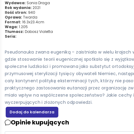
Wydawca:
Sonia Draga
Rok wydania:
2021
Ilość stron:
940
Oprawa:
Twarda
Format:
16.3x23.4cm
Waga:
1.205
Tłumacz:
Dobosz Violetta
Seria:
Pseudonauka zwana eugeniką – zaistniała w wielu krajach w
gdzie stosowanie teorii eugenicznej spotkało się z wyjątk
społeczne ludzkości i promowana jako substytut ortodoksyj
przymusowej sterylizacji tysięcy obywateli Niemiec, nast
cały kontynent politykę eksterminacji tych, którzy nie paso
praktycznego zastosowania eutanazji przez organizację zwaną 
miało wpływ na współczesne społeczeństwo? Jakie cechy i l
wyczerpujących i złożonych odpowiedzi.
Opinie kupujących