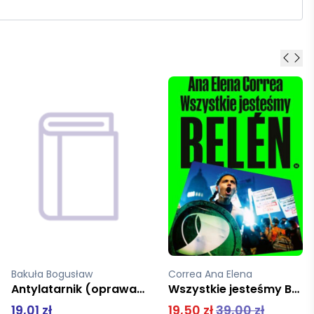
Correa Ana Elena
Kierkegaard Soren
Wszystkie jesteśmy Belen
Modlitwy
19,50 zł
39,00 zł
34,50 zł