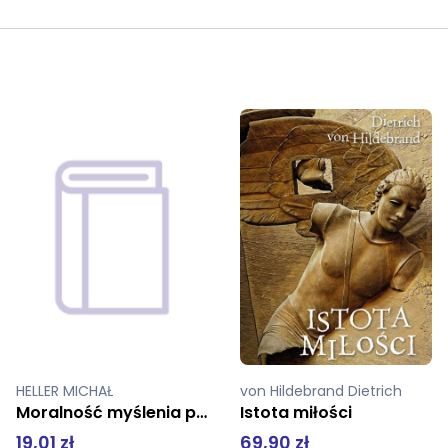
von Hildebrand Dietrich
Bakuła Bogusław
Istota miłości
Antylatarnik (oprawa miękka)
69,90 zł
19,01 zł