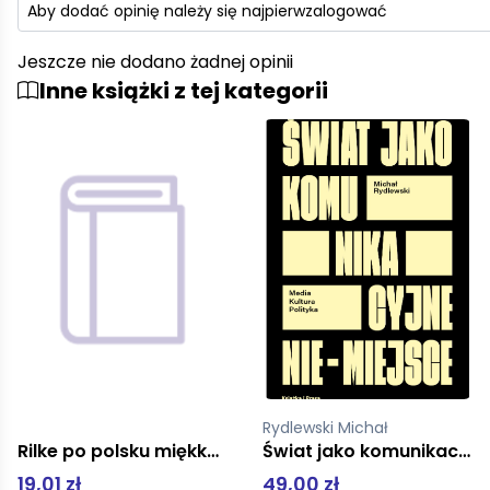
Aby dodać opinię należy się najpierw
zalogować
Jeszcze nie dodano żadnej opinii
Inne książki z tej kategorii
Rydlewski Michał
HELLER MICHAŁ
Świat jako komunikacyjne nie miejsce Media kultura polityka
Moralność myślenia pocket copernicus
49,00 zł
19,01 zł