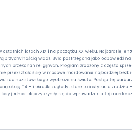
 ostatnich latach XIX i na początku XX wieku. Najbardziej en
ową przychylnością władz. Była postrzegana jako odpowiedź n
nych przekonań religijnych. Program zrodzony z często sprzec
ępnie przekształcił się w masowe mordowanie najbardziej bez
wali do nazistowskiego wyobrażenia świata. Postęp tej barbarz
akcją T4 – i ośrodki zagłady, które ta instytucja zrodziła – p
osy jednostek przyczyniły się do wprowadzenia tej morderczo 