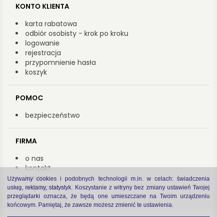
KONTO KLIENTA
karta rabatowa
odbiór osobisty - krok po kroku
logowanie
rejestracja
przypomnienie hasła
koszyk
POMOC
bezpieczeństwo
FIRMA
o nas
kontakt
kariera
Używamy cookies i podobnych technologii m.in. w celach: świadczenia
współpraca
usług, reklamy, statystyk. Koszystanie z witryny bez zmiany ustawień Twojej
przeglądarki oznacza, że będą one umieszczane na Twoim urządzeniu
końcowym. Pamiętaj, że zawsze możesz zmienić te ustawienia.