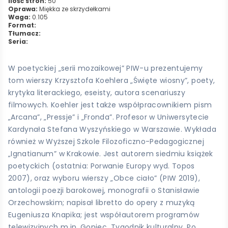
Ilość stron:
50
Oprawa:
Miękka ze skrzydełkami
Waga:
0.105
Format:
Tłumacz:
Seria:
W poetyckiej „serii mozaikowej” PIW-u prezentujemy
tom wierszy Krzysztofa Koehlera „Święte wiosny”, poety,
krytyka literackiego, eseisty, autora scenariuszy
filmowych. Koehler jest także współpracownikiem pism
„Arcana”, „Pressje” i „Fronda”. Profesor w Uniwersytecie
Kardynała Stefana Wyszyńskiego w Warszawie. Wykłada
również w Wyższej Szkole Filozoficzno-Pedagogicznej
„Ignatianum” w Krakowie. Jest autorem siedmiu książek
poetyckich (ostatnia: Porwanie Europy wyd. Topos
2007), oraz wyboru wierszy „Obce ciało” (PIW 2019),
antologii poezji barokowej, monografii o Stanisławie
Orzechowskim; napisał libretto do opery z muzyką
Eugeniusza Knapika; jest współautorem programów
telewizyjnych m.in. Goniec, Tygodnik kulturalny, Po