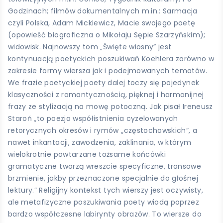
Godzinach; filmów dokumentalnych m.in.: Sarmacja
czyli Polska, Adam Mickiewicz, Macie swojego poetę
(opowieść biograficzna o Mikołaju Sępie Szarzyńskim);
widowisk. Najnowszy tom „Święte wiosny” jest
kontynuacją poetyckich poszukiwań Koehlera zarówno w
zakresie formy wiersza jak i podejmowanych tematów.
We frazie poetyckiej poety dalej toczy się pojedynek
klasyczności z romantycznością, pięknej i harmonijnej
frazy ze stylizacją na mowę potoczną. Jak pisał Ireneusz
Staroń „to poezja współistnienia cyzelowanych
retorycznych okresów i rymów „częstochowskich”, a
nawet inkantacji, zawodzenia, zaklinania, w którym
wielokrotnie powtarzane tożsame końcówki
gramatyczne tworzą wreszcie specyficzne, transowe
brzmienie, jakby przeznaczone specjalnie do głośnej
lektury.” Religijny kontekst tych wierszy jest oczywisty,
ale metafizyczne poszukiwania poety wiodą poprzez
bardzo współczesne labirynty obrazów. To wiersze do