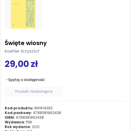
Święte wiosny
Koehler Krzysztof
29,00 zł
Spytaj o dostępność
Produkt niedostępny
Kod produktu:
BHW14363
Kod paskowy:
9788381962438
ISBN:
9788381962438
Wydawca:
PIW
Rok wydania:
2021