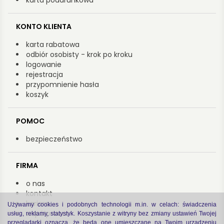
karta podarunkowa
KONTO KLIENTA
karta rabatowa
odbiór osobisty - krok po kroku
logowanie
rejestracja
przypomnienie hasła
koszyk
POMOC
bezpieczeństwo
FIRMA
o nas
kontakt
kariera
Używamy cookies i podobnych technologii m.in. w celach: świadczenia
współpraca
usług, reklamy, statystyk. Koszystanie z witryny bez zmiany ustawień Twojej
przeglądarki oznacza, że będą one umieszczane na Twoim urządzeniu