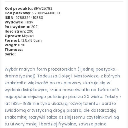
Kod produktu:
BHW25782
Kod paskowy:
9788324410880
ISBN:
9788324410880
Wydawca:
Iskry
Rok wydania:
2021
Ilość stron:
200
Oprawa:
Miękka
Format:
12.5x19.5cm
Waga:
0.28
Tłumacz:
Seria:
Wybór małych form prozatorskich (i jednej poetycko-
dramatycznej) Tadeusza Dołęgi-Mostowicza, z których
znakomita większość po raz pierwszy ukazuje się w
wydaniu książkowym, rzuca nowe światło na twórczość
najpopularniejszego polskiego pisarza XX wieku. Teksty z
lat 1925–1939 nie tylko ukazują rozwój talentu i bardzo
świadomą artystyczną drogę pisarza, ale dostarczają
znakomitej rozrywki także dzisiejszemu czytelnikowi. Są
tu utwory mniej i bardziej frywolne, zawsze pełne