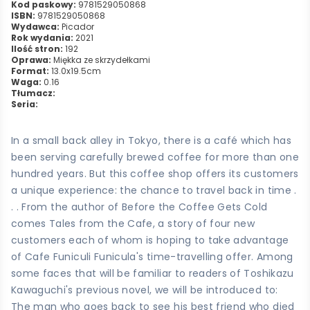
Kod paskowy:
9781529050868
ISBN:
9781529050868
Wydawca:
Picador
Rok wydania:
2021
Ilość stron:
192
Oprawa:
Miękka ze skrzydełkami
Format:
13.0x19.5cm
Waga:
0.16
Tłumacz:
Seria:
In a small back alley in Tokyo, there is a café which has
been serving carefully brewed coffee for more than one
hundred years. But this coffee shop offers its customers
a unique experience: the chance to travel back in time .
. . From the author of Before the Coffee Gets Cold
comes Tales from the Cafe, a story of four new
customers each of whom is hoping to take advantage
of Cafe Funiculi Funicula's time-travelling offer. Among
some faces that will be familiar to readers of Toshikazu
Kawaguchi's previous novel, we will be introduced to:
The man who goes back to see his best friend who died