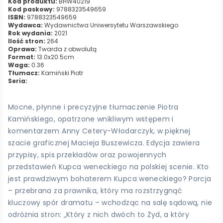
Kod produktu:
BHW40219
Kod paskowy:
9788323549659
ISBN:
9788323549659
Wydawca:
Wydawnictwa Uniwersytetu Warszawskiego
Rok wydania:
2021
Ilość stron:
264
Oprawa:
Twarda z obwolutą
Format:
13.0x20.5cm
Waga:
0.36
Tłumacz:
Kamiński Piotr
Seria:
Mocne, płynne i precyzyjne tłumaczenie Piotra
Kamińskiego, opatrzone wnikliwym wstępem i
komentarzem Anny Cetery-Włodarczyk, w pięknej
szacie graficznej Macieja Buszewicza. Edycja zawiera
przypisy, spis przekładów oraz powojennych
przedstawień Kupca weneckiego na polskiej scenie. Kto
jest prawdziwym bohaterem Kupca weneckiego? Porcja
– przebrana za prawnika, który ma rozstrzygnąć
kluczowy spór dramatu – wchodząc na salę sądową, nie
odróżnia stron: „Który z nich dwóch to Żyd, a który