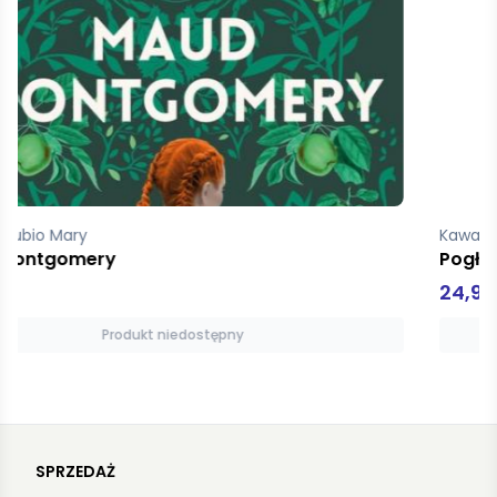
Kawałko-Dzikowska Natalia
Pogłaszcz zwierzątko na łące
24,90 zł
Produkt niedostępny
SPRZEDAŻ