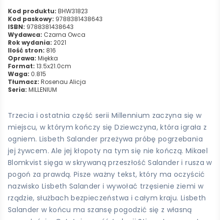
Kod produktu:
BHW31823
Kod paskowy:
9788381438643
ISBN:
9788381438643
Wydawca:
Czarna Owca
Rok wydania:
2021
Ilość stron:
816
Oprawa:
Miękka
Format:
13.5x21.0cm
Waga:
0.815
Tłumacz:
Rosenau Alicja
Seria:
MILLENIUM
Trzecia i ostatnia część serii Millennium zaczyna się w
miejscu, w którym kończy się Dziewczyna, która igrała z
ogniem. Lisbeth Salander przeżywa próbę pogrzebania
jej żywcem. Ale jej kłopoty na tym się nie kończą. Mikael
Blomkvist sięga w skrywaną przeszłość Salander i rusza w
pogoń za prawdą. Pisze ważny tekst, który ma oczyścić
nazwisko Lisbeth Salander i wywołać trzęsienie ziemi w
rządzie, służbach bezpieczeństwa i całym kraju. Lisbeth
Salander w końcu ma szansę pogodzić się z własną