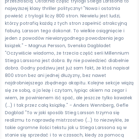
przeszłością. Ostatnia część trylogii Stiega Larssona to
najwyższej klasy thriller polityczny! "Nowa i ostatnia
powieść z trylogii liczy 800 stron. Niewielu jest ludzi,
którzy potrafią każdą z tych stron zapełnić atrakcyjną
fabułą. Larsson tego dokonał. To wielkie osiągnięcie i
jeden z powodów niewiarygodnego powodzenia jego
książek." - Magnus Persson, Svenska Dagbladet
"Oczywiście wiadomo, że trzecia część serii Millennium
Stiega Larssona jest dobra. By nie powiedzieć diabelnie
dobra. Godny podziwu jest już sam fakt, że ktoś napisał
800 stron bez ani jednej dłużyzny, bez nawet
najdrobniejszego zbędnego akapitu. Kolejne sekcje wiążą
się ze sobą, a ja leżę i czytam, łypiąc okiem na zegar i
wiem, że powinienem iść spać, ale jeszcze tylko kawałek
(...) I tak przez całą książkę." - Anders Wennberg, Gefle
Dagblad "To w jaki sposób Stieg Larsson trzyma się
realizmu to naprawdę mistrzostwo (...) to niezwykłe, że
takie ogromne ilości tekstu jak u Stiega Larssona są w
stanie się sprzedać i to w czasach, kiedy za pomocą