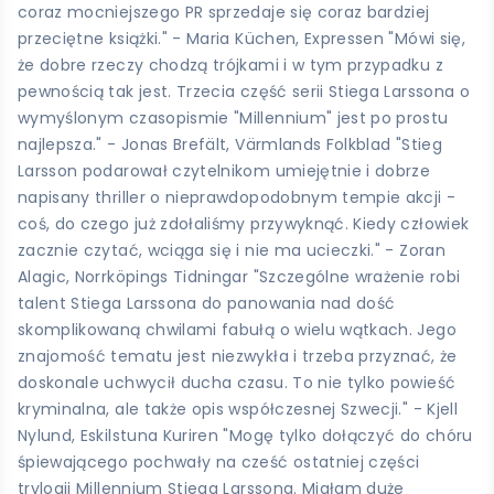
coraz mocniejszego PR sprzedaje się coraz bardziej
przeciętne książki." - Maria Küchen, Expressen "Mówi się,
że dobre rzeczy chodzą trójkami i w tym przypadku z
pewnością tak jest. Trzecia część serii Stiega Larssona o
wymyślonym czasopismie "Millennium" jest po prostu
najlepsza." - Jonas Brefält, Värmlands Folkblad "Stieg
Larsson podarował czytelnikom umiejętnie i dobrze
napisany thriller o nieprawdopodobnym tempie akcji -
coś, do czego już zdołaliśmy przywyknąć. Kiedy człowiek
zacznie czytać, wciąga się i nie ma ucieczki." - Zoran
Alagic, Norrköpings Tidningar "Szczególne wrażenie robi
talent Stiega Larssona do panowania nad dość
skomplikowaną chwilami fabułą o wielu wątkach. Jego
znajomość tematu jest niezwykła i trzeba przyznać, że
doskonale uchwycił ducha czasu. To nie tylko powieść
kryminalna, ale także opis współczesnej Szwecji." - Kjell
Nylund, Eskilstuna Kuriren "Mogę tylko dołączyć do chóru
śpiewającego pochwały na cześć ostatniej części
trylogii Millennium Stiega Larssona. Miałam duże