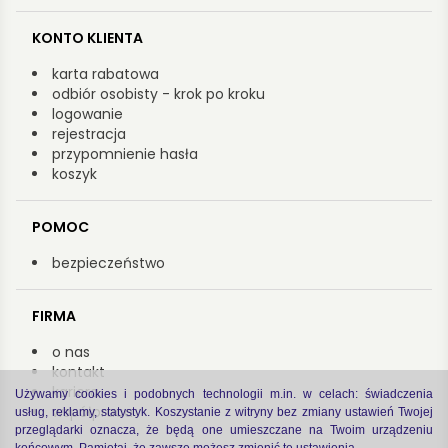
KONTO KLIENTA
karta rabatowa
odbiór osobisty - krok po kroku
logowanie
rejestracja
przypomnienie hasła
koszyk
POMOC
bezpieczeństwo
FIRMA
o nas
kontakt
kariera
Używamy cookies i podobnych technologii m.in. w celach: świadczenia
współpraca
usług, reklamy, statystyk. Koszystanie z witryny bez zmiany ustawień Twojej
przeglądarki oznacza, że będą one umieszczane na Twoim urządzeniu