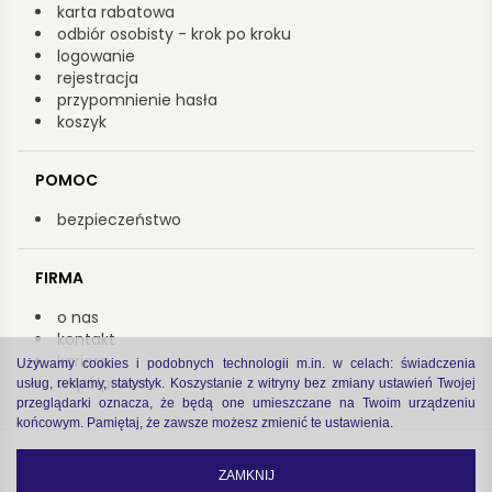
karta rabatowa
odbiór osobisty - krok po kroku
logowanie
rejestracja
przypomnienie hasła
koszyk
POMOC
bezpieczeństwo
FIRMA
o nas
kontakt
kariera
Używamy cookies i podobnych technologii m.in. w celach: świadczenia
współpraca
usług, reklamy, statystyk. Koszystanie z witryny bez zmiany ustawień Twojej
przeglądarki oznacza, że będą one umieszczane na Twoim urządzeniu
końcowym. Pamiętaj, że zawsze możesz zmienić te ustawienia.
Copyright by Arsenał 2022
zastrzeżenia prawne
|
polityka prywatności
ZAMKNIJ
code by
Software house Cogitech