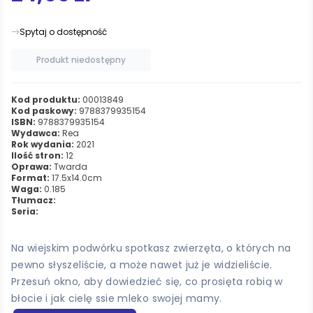
Spytaj o dostępność
Produkt niedostępny
Kod produktu:
00013849
Kod paskowy:
9788379935154
ISBN:
9788379935154
Wydawca:
Rea
Rok wydania:
2021
Ilość stron:
12
Oprawa:
Twarda
Format:
17.5x14.0cm
Waga:
0.185
Tłumacz:
Seria:
Na wiejskim podwórku spotkasz zwierzęta, o których na
pewno słyszeliście, a może nawet już je widzieliście.
Przesuń okno, aby dowiedzieć się, co prosięta robią w
błocie i jak cielę ssie mleko swojej mamy.