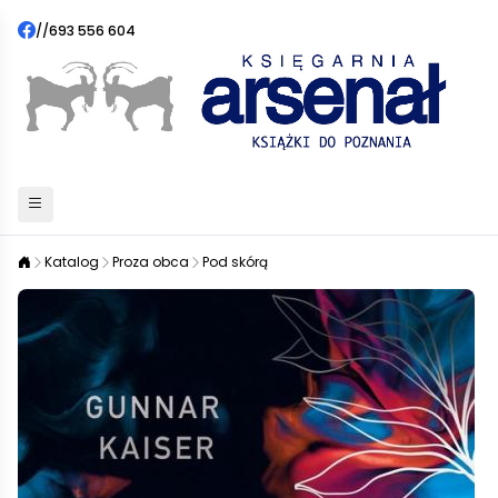
//
693 556 604
Katalog
Proza obca
Pod skórą