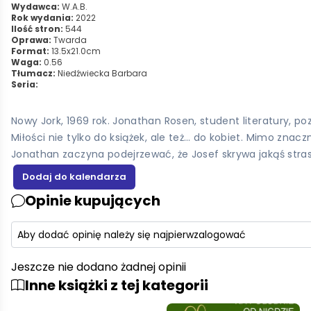
Wydawca:
W.A.B.
Rok wydania:
2022
Ilość stron:
544
Oprawa:
Twarda
Format:
13.5x21.0cm
Waga:
0.56
Tłumacz:
Niedźwiecka Barbara
Seria:
Nowy Jork, 1969 rok. Jonathan Rosen, student literatury, po
Miłości nie tylko do książek, ale też… do kobiet. Mimo zna
Jonathan zaczyna podejrzewać, że Josef skrywa jakąś stra
Opinie kupujących
Aby dodać opinię należy się najpierw
zalogować
Jeszcze nie dodano żadnej opinii
Inne książki z tej kategorii