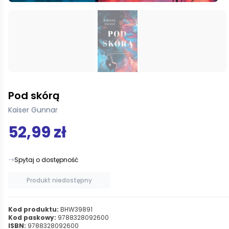
Pod skórą
Kaiser Gunnar
52,99 zł
Spytaj o dostępność
Produkt niedostępny
Kod produktu:
BHW39891
Kod paskowy:
9788328092600
ISBN:
9788328092600