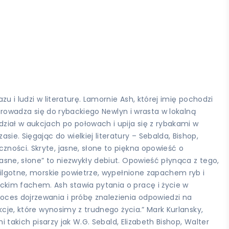
u i ludzi w literaturę. Lamornie Ash, której imię pochodzi
eprowadza się do rybackiego Newlyn i wrasta w lokalną
dział w aukcjach po połowach i upija się z rybakami w
e. Sięgając do wielkiej literatury – Sebalda, Bishop,
zności. Skryte, jasne, słone to piękna opowieść o
asne, słone” to niezwykły debiut. Opowieść płynąca z tego,
 wilgotne, morskie powietrze, wypełnione zapachem ryb i
ckim fachem. Ash stawia pytania o pracę i życie w
oces dojrzewania i próbę znalezienia odpowiedzi na
kcje, które wynosimy z trudnego życia.” Mark Kurlansky,
i takich pisarzy jak W.G. Sebald, Elizabeth Bishop, Walter