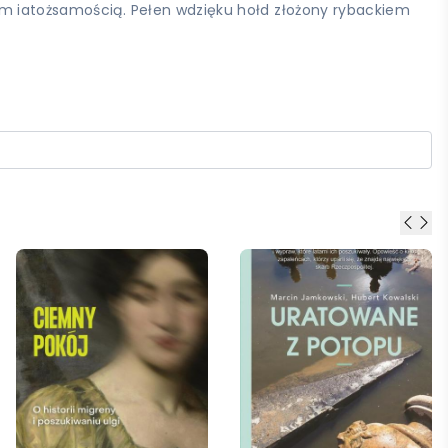
em iatożsamością. Pełen wdzięku hołd złożony rybackiem