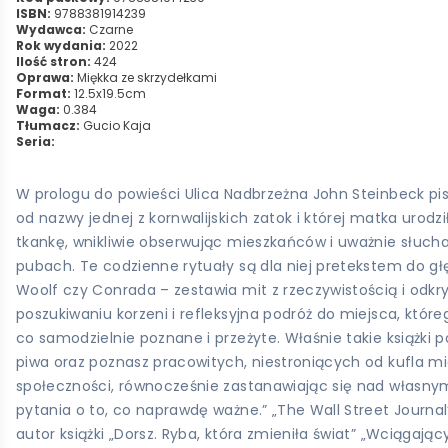
ISBN:
9788381914239
Wydawca:
Czarne
Rok wydania:
2022
Ilość stron:
424
Oprawa:
Miękka ze skrzydełkami
Format:
12.5x19.5cm
Waga:
0.384
Tłumacz:
Gucio Kaja
Seria:
W prologu do powieści Ulica Nadbrzeżna John Steinbeck pisze
od nazwy jednej z kornwalijskich zatok i której matka urodz
tkankę, wnikliwie obserwując mieszkańców i uważnie słucha
pubach. Te codzienne rytuały są dla niej pretekstem do głę
Woolf czy Conrada – zestawia mit z rzeczywistością i odkr
poszukiwaniu korzeni i refleksyjna podróż do miejsca, któr
co samodzielnie poznane i przeżyte. Właśnie takie książki 
piwa oraz poznasz pracowitych, niestroniących od kufla mi
społeczności, równocześnie zastanawiając się nad własnym
pytania o to, co naprawdę ważne.” „The Wall Street Journal”
autor książki „Dorsz. Ryba, która zmieniła świat” „Wciągając