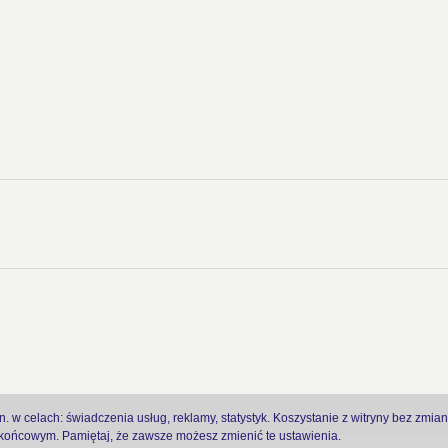
 w celach: świadczenia usług, reklamy, statystyk. Koszystanie z witryny bez zmia
ońcowym. Pamiętaj, że zawsze możesz zmienić te ustawienia.