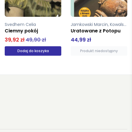
Svedhem Celia
Jamkowski Marcin, Kowalski Hubert
Ciemny pokój
Uratowane z Potopu
39,92 zł
49,90 zł
44,99 zł
Dodaj do koszyka
Produkt niedostępny