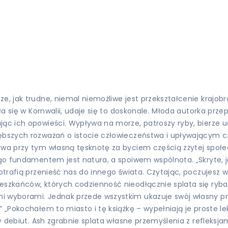
, jak trudne, niemal niemożliwe jest przekształcenie krajobraz
iła się w Kornwalii, udaje się to doskonale. Młoda autorka prz
jąc ich opowieści. Wypływa na morze, patroszy ryby, bierze u
bszych rozważań o istocie człowieczeństwa i upływającym czasi
ywa przy tym własną tęsknotę za byciem częścią zżytej społec
ego fundamentem jest natura, a spoiwem wspólnota. „Skryte, j
potrafią przenieść nas do innego świata. Czytając, poczujesz
eszkańców, których codzienność nieodłącznie splata się ryba
i wyborami. Jednak przede wszystkim ukazuje swój własny pr
 „Pokochałem to miasto i tę książkę – wypełniają je proste le
y debiut. Ash zgrabnie splata własne przemyślenia z refleksjam