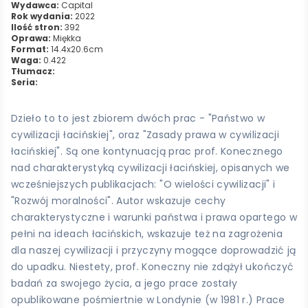
Wydawca:
Capital
Rok wydania:
2022
Ilość stron:
392
Oprawa:
Miękka
Format:
14.4x20.6cm
Waga:
0.422
Tłumacz:
Seria:
Dzieło to to jest zbiorem dwóch prac - "Państwo w
cywilizacji łacińskiej", oraz "Zasady prawa w cywilizacji
łacińskiej". Są one kontynuacją prac prof. Konecznego
nad charakterystyką cywilizacji łacińskiej, opisanych we
wcześniejszych publikacjach: "O wielości cywilizacji" i
"Rozwój moralności". Autor wskazuje cechy
charakterystyczne i warunki państwa i prawa opartego w
pełni na ideach łacińskich, wskazuje też na zagrożenia
dla naszej cywilizacji i przyczyny mogące doprowadzić ją
do upadku. Niestety, prof. Koneczny nie zdążył ukończyć
badań za swojego życia, a jego prace zostały
opublikowane pośmiertnie w Londynie (w 1981 r.) Prace