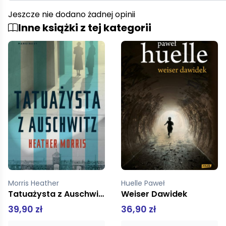
Jeszcze nie dodano żadnej opinii
Inne książki z tej kategorii
Huelle Paweł
Tolkien J.R.R.
Weiser Dawidek
Władca Pierścieni Tom 2: Dwie wieże
36,90 zł
19,00 zł