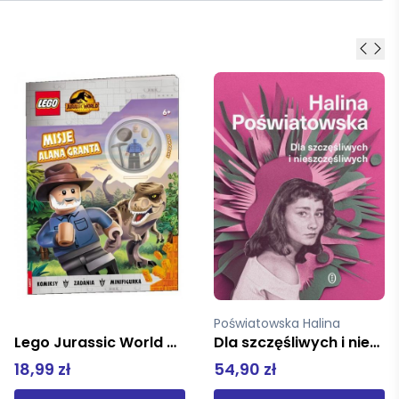
Poświatowska Halina
Przyboś Julia
Dla szczęśliwych i nieszczęśliwych
Przepierki mk
54,90 zł
40,00 zł