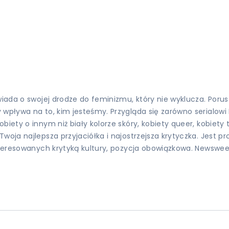
wiada o swojej drodze do feminizmu, który nie wyklucza. Porus
wpływa na to, kim jesteśmy. Przygląda się zarówno serialowi 
iety o innym niż biały kolorze skóry, kobiety queer, kobiety t
woja najlepsza przyjaciółka i najostrzejsza krytyczka. Jest 
nteresowanych krytyką kultury, pozycja obowiązkowa. Newsweek 