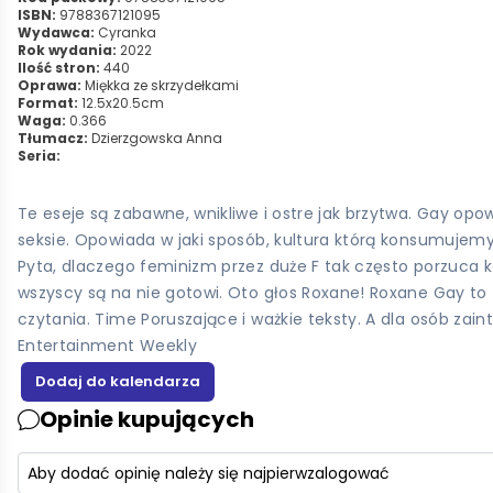
ISBN:
9788367121095
Wydawca:
Cyranka
Rok wydania:
2022
Ilość stron:
440
Oprawa:
Miękka ze skrzydełkami
Format:
12.5x20.5cm
Waga:
0.366
Tłumacz:
Dzierzgowska Anna
Seria:
Te eseje są zabawne, wnikliwe i ostre jak brzytwa. Gay opo
seksie. Opowiada w jaki sposób, kultura którą konsumujemy 
Pyta, dlaczego feminizm przez duże F tak często porzuca kob
wszyscy są na nie gotowi. Oto głos Roxane! Roxane Gay to T
czytania. Time Poruszające i ważkie teksty. A dla osób zai
Entertainment Weekly
Opinie kupujących
Aby dodać opinię należy się najpierw
zalogować