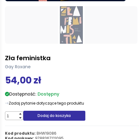
Zła feministka
Gay Roxane
54,00 zł
Dostępność:
Dostępny
Zadaj pytanie dotyczące tego produktu
Dodaj do koszyka
Kod produktu:
BHW19086
Kod paskowy:
9788367121095