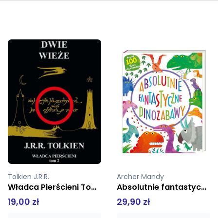
Archer Mandy
Absolutnie fantastyczne dinozabawy
Lego Jurassic World Misje Alana Granta
29,90 zł
18,99 zł