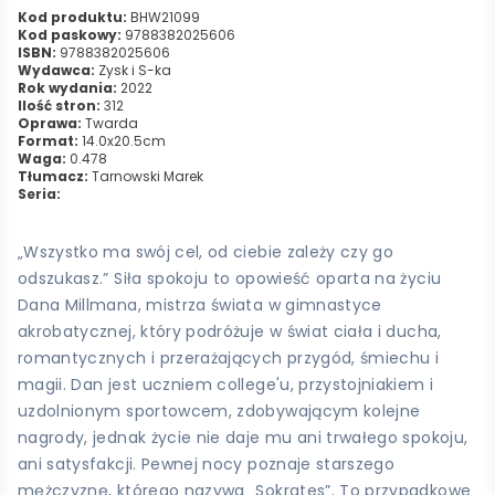
Kod produktu:
BHW21099
Kod paskowy:
9788382025606
ISBN:
9788382025606
Wydawca:
Zysk i S-ka
Rok wydania:
2022
Ilość stron:
312
Oprawa:
Twarda
Format:
14.0x20.5cm
Waga:
0.478
Tłumacz:
Tarnowski Marek
Seria:
„Wszystko ma swój cel, od ciebie zależy czy go
odszukasz.” Siła spokoju to opowieść oparta na życiu
Dana Millmana, mistrza świata w gimnastyce
akrobatycznej, który podróżuje w świat ciała i ducha,
romantycznych i przerażających przygód, śmiechu i
magii. Dan jest uczniem college'u, przystojniakiem i
uzdolnionym sportowcem, zdobywającym kolejne
nagrody, jednak życie nie daje mu ani trwałego spokoju,
ani satysfakcji. Pewnej nocy poznaje starszego
mężczyznę, którego nazywa „Sokrates”. To przypadkowe