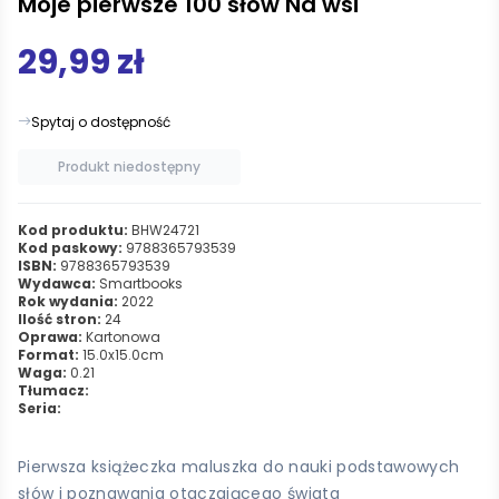
Moje pierwsze 100 słów Na wsi
29,99 zł
Spytaj o dostępność
Produkt niedostępny
Kod produktu:
BHW24721
Kod paskowy:
9788365793539
ISBN:
9788365793539
Wydawca:
Smartbooks
Rok wydania:
2022
Ilość stron:
24
Oprawa:
Kartonowa
Format:
15.0x15.0cm
Waga:
0.21
Tłumacz:
Seria:
Pierwsza książeczka maluszka do nauki podstawowych
słów i poznawania otaczającego świata