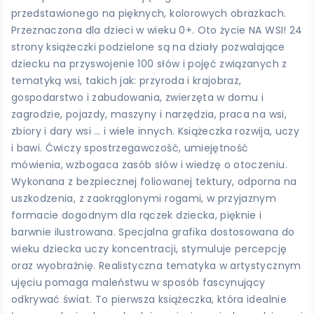
przedstawionego na pięknych, kolorowych obrazkach.
Przeznaczona dla dzieci w wieku 0+. Oto życie NA WSI! 24
strony książeczki podzielone są na działy pozwalające
dziecku na przyswojenie 100 słów i pojęć związanych z
tematyką wsi, takich jak: przyroda i krajobraz,
gospodarstwo i zabudowania, zwierzęta w domu i
zagrodzie, pojazdy, maszyny i narzędzia, praca na wsi,
zbiory i dary wsi … i wiele innych. Książeczka rozwija, uczy
i bawi. Ćwiczy spostrzegawczość, umiejętność
mówienia, wzbogaca zasób słów i wiedzę o otoczeniu.
Wykonana z bezpiecznej foliowanej tektury, odporna na
uszkodzenia, z zaokrąglonymi rogami, w przyjaznym
formacie dogodnym dla rączek dziecka, pięknie i
barwnie ilustrowana. Specjalna grafika dostosowana do
wieku dziecka uczy koncentracji, stymuluje percepcję
oraz wyobraźnię. Realistyczna tematyka w artystycznym
ujęciu pomaga maleństwu w sposób fascynujący
odkrywać świat. To pierwsza książeczka, która idealnie