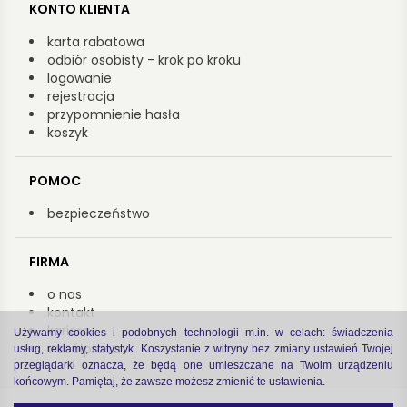
KONTO KLIENTA
karta rabatowa
odbiór osobisty - krok po kroku
logowanie
rejestracja
przypomnienie hasła
koszyk
POMOC
bezpieczeństwo
FIRMA
o nas
kontakt
kariera
Używamy cookies i podobnych technologii m.in. w celach: świadczenia
współpraca
usług, reklamy, statystyk. Koszystanie z witryny bez zmiany ustawień Twojej
przeglądarki oznacza, że będą one umieszczane na Twoim urządzeniu
końcowym. Pamiętaj, że zawsze możesz zmienić te ustawienia.