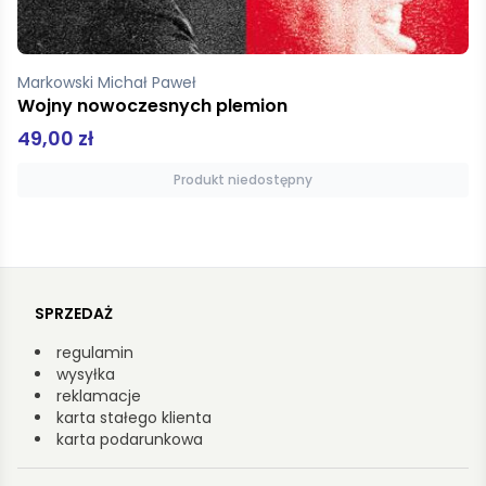
Lee Edward
Wyrywacz rogów
30,00 zł
Produkt niedostępny
SPRZEDAŻ
regulamin
wysyłka
reklamacje
karta stałego klienta
karta podarunkowa