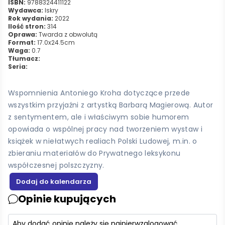
ISBN:
9788324411122
Wydawca:
Iskry
Rok wydania:
2022
Ilość stron:
314
Oprawa:
Twarda z obwolutą
Format:
17.0x24.5cm
Waga:
0.7
Tłumacz:
Seria:
Wspomnienia Antoniego Kroha dotyczące przede
wszystkim przyjaźni z artystką Barbarą Magierową. Autor
z sentymentem, ale i właściwym sobie humorem
opowiada o wspólnej pracy nad tworzeniem wystaw i
książek w niełatwych realiach Polski Ludowej, m.in. o
zbieraniu materiałów do Prywatnego leksykonu
współczesnej polszczyzny.
Opinie kupujących
Aby dodać opinię należy się najpierw
zalogować