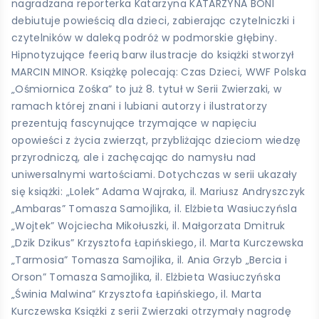
nagradzana reporterka Katarzyna KATARZYNA BONI
debiutuje powieścią dla dzieci, zabierając czytelniczki i
czytelników w daleką podróż w podmorskie głębiny.
Hipnotyzujące feerią barw ilustracje do książki stworzył
MARCIN MINOR. Książkę polecają: Czas Dzieci, WWF Polska
„Ośmiornica Zośka” to już 8. tytuł w Serii Zwierzaki, w
ramach której znani i lubiani autorzy i ilustratorzy
prezentują fascynujące trzymające w napięciu
opowieści z życia zwierząt, przybliżając dzieciom wiedzę
przyrodniczą, ale i zachęcając do namysłu nad
uniwersalnymi wartościami. Dotychczas w serii ukazały
się książki: „Lolek” Adama Wajraka, il. Mariusz Andryszczyk
„Ambaras” Tomasza Samojlika, il. Elżbieta Wasiuczyńsla
„Wojtek” Wojciecha Mikołuszki, il. Małgorzata Dmitruk
„Dzik Dzikus” Krzysztofa Łapińskiego, il. Marta Kurczewska
„Tarmosia” Tomasza Samojlika, il. Ania Grzyb „Bercia i
Orson” Tomasza Samojlika, il. Elżbieta Wasiuczyńska
„Świnia Malwina” Krzysztofa Łapińskiego, il. Marta
Kurczewska Książki z serii Zwierzaki otrzymały nagrodę