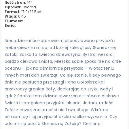
Ilość stron:
144
Oprawa:
Twarda
Format:
17.0x22.5cm
Waga:
0.45
Tłumacz:
Seria:
Niecodzienni bohaterowie, niespodziewana przyjaźń i
niebezpieczna misja, od której zależą losy Słonecznej
Zatoki. Zośka to świetna dziewczyna. Bystra, wesoła i
bardzo ciekawa świata. Mieszka sobie spokojnie na dnie
oceanu – jak na ośmiornicę przystało – w otoczeniu
innych morskich zwierząt. Co się stanie, kiedy pewnego
dnia nie posłucha przestrogi Pana Gołoskrzelka i
przekroczy granicę Rafy, docierając do styku wody i
lądu? Spotka tam dziwne stworzenie – równie ciekawe
świata i spragnione przyjaźni jak ona. Jednak radość
Zośki z nowej znajomości nie trwa długo. Wkrótce
ośmiornicę i jej przyjaciół czeka wielkie wyzwanie. Czy
uda im się ocalić Słoneczną Zatokę? Ceniona i