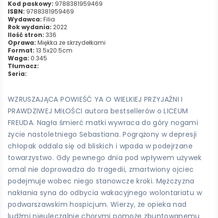
Kod paskowy:
9788381959469
ISBN:
9788381959469
Wydawca:
Filia
Rok wydania:
2022
Ilość stron:
336
Oprawa:
Miękka ze skrzydełkami
Format:
13.5x20.5cm
Waga:
0.345
Tłumacz:
Seria:
WZRUSZAJĄCA POWIEŚĆ YA O WIELKIEJ PRZYJAŹNI I
PRAWDZIWEJ MIŁOŚCI autora bestsellerów o LICEUM
FREUDA. Nagła śmierć matki wywraca do góry nogami
życie nastoletniego Sebastiana. Pogrążony w depresji
chłopak oddala się od bliskich i wpada w podejrzane
towarzystwo. Gdy pewnego dnia pod wpływem używek
omal nie doprowadza do tragedii, zmartwiony ojciec
podejmuje wobec niego stanowcze kroki. Mężczyzna
nakłania syna do odbycia wakacyjnego wolontariatu w
podwarszawskim hospicjum. Wierzy, że opieka nad
ludźmi nieuleczalnie chorymi pomoże zbuntowanemu