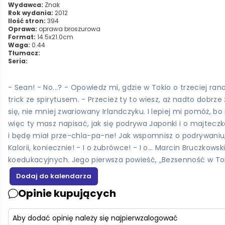
Wydawca:
Znak
Rok wydania:
2012
Ilość stron:
394
Oprawa:
oprawa broszurowa
Format:
14.5x21.0cm
Waga:
0.44
Tłumacz:
Seria:
- Sean! - No...? - Opowiedz mi, gdzie w Tokio o trzeciej ra
trick ze spirytusem. - Przecież ty to wiesz, aż nadto dobrze 
się, nie mniej zwariowany Irlandczyku. I lepiej mi pomóż, bo
więc ty masz napisać, jak się podrywa Japonki i o majteczk
i będę miał prze-chla-pa-ne! Jak wspomnisz o podrywaniu, to
Kalorii, koniecznie! - I o żubrówce! - I o... Marcin Bruczkow
koedukacyjnych. Jego pierwsza powieść, „Bezsenność w Tok
Opinie kupujących
Aby dodać opinię należy się najpierw
zalogować