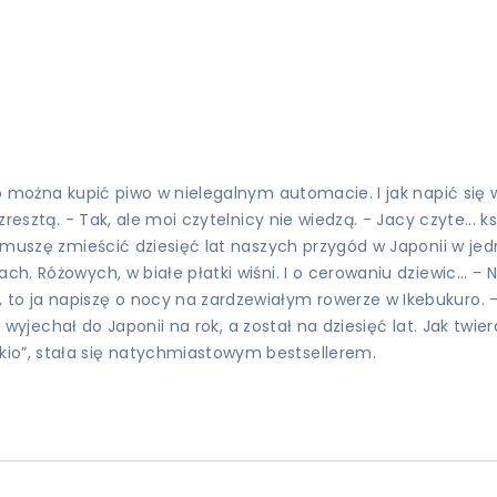
no można kupić piwo w nielegalnym automacie. I jak napić się w
zresztą. - Tak, ale moi czytelnicy nie wiedzą. - Jacy czyte... k
 muszę zmieścić dziesięć lat naszych przygód w Japonii w jednej
ach. Różowych, w białe płatki wiśni. I o cerowaniu dziewic...
 ja napiszę o nocy na zardzewiałym rowerze w Ikebukuro. - I o
ski wyjechał do Japonii na rok, a został na dziesięć lat. Jak tw
io”, stała się natychmiastowym bestsellerem.