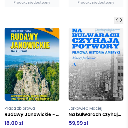
Produkt niedostępny
Produkt niedostępny
Jarkowiec Maciej
Wilkowiecki Piotr, Gaszyński Michał
Na bulwarach czyhają potwory. Filmowa historia Ameryki
Atlas odkrywców
59,99 zł
69,99 zł