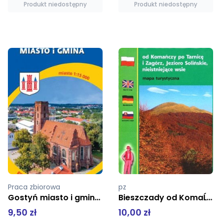
Produkt niedostępny
Produkt niedostępny
pz
Praca zbiorowa
Bieszczady od KomaĹ„czy po TarnicÄ™ i ZagĂłrz Jezioro SoliĹ„skie i nieistniejÄ…ce wsie 1:75000
Rudawy Janowickie - mapa
10,00 zł
18,00 zł