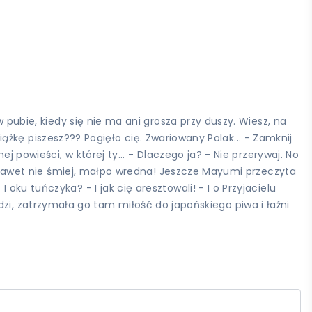
 pubie, kiedy się nie ma ani grosza przy duszy. Wiesz, na
siążkę piszesz??? Pogięło cię. Zwariowany Polak... - Zamknij
 powieści, w której ty... - Dlaczego ja? - Nie przerywaj. No
 - Nawet nie śmiej, małpo wredna! Jeszcze Mayumi przeczyta
ku tuńczyka? - I jak cię aresztowali! - I o Przyjacielu
ierdzi, zatrzymała go tam miłość do japońskiego piwa i łaźni