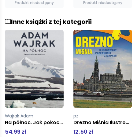
Produkt niedostępny
Produkt niedostępny
Inne książki z tej kategorii
pz
Praca zbiorowa
Drezno Miśnia Ilustrowany przewodnik z mapami
Gostyń miasto i gmina 1:15 000
12,50 zł
9,50 zł