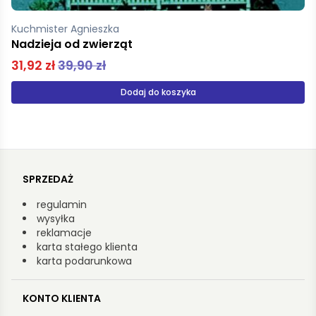
Kos-Jakubczak Edyta, Jakubczak Adam
Władcy wiatrów Prawdziwe życie na morzu
44,90 zł
Produkt niedostępny
SPRZEDAŻ
regulamin
wysyłka
reklamacje
karta stałego klienta
karta podarunkowa
KONTO KLIENTA