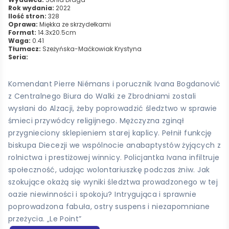
Rok wydania:
2022
Ilość stron:
328
Oprawa:
Miękka ze skrzydełkami
Format:
14.3x20.5cm
Waga:
0.41
Tłumacz:
Szeżyńska-Maćkowiak Krystyna
Seria:
Komendant Pierre Niémans i porucznik Ivana Bogdanović
z Centralnego Biura do Walki ze Zbrodniami zostali
wysłani do Alzacji, żeby poprowadzić śledztwo w sprawie
śmieci przywódcy religijnego. Mężczyzna zginął
przygnieciony sklepieniem starej kaplicy. Pełnił funkcję
biskupa Diecezji we wspólnocie anabaptystów żyjących z
rolnictwa i prestiżowej winnicy. Policjantka Ivana infiltruje
społeczność, udając wolontariuszkę podczas żniw. Jak
szokujące okażą się wyniki śledztwa prowadzonego w tej
oazie niewinności i spokoju? Intrygująca i sprawnie
poprowadzona fabuła, ostry suspens i niezapomniane
przeżycia. „Le Point”