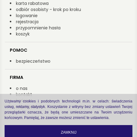
karta rabatowa
odbiór osobisty - krok po kroku
logowanie
rejestracja
przypomnienie hasła
koszyk
POMOC
bezpieczeństwo
FIRMA
o nas
kontakt
kariera
Używamy cookies i podobnych technologii m.in. w celach: świadczenia
współpraca
usług, reklamy, statystyk. Koszystanie z witryny bez zmiany ustawień Twojej
przeglądarki oznacza, że będą one umieszczane na Twoim urządzeniu
końcowym. Pamiętaj, że zawsze możesz zmienić te ustawienia.
Copyright by Arsenał 2022
zastrzeżenia prawne
|
polityka prywatności
ZAMKNIJ
code by
Software house Cogitech