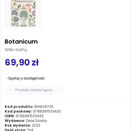
Botanicum
Willis Kathy
69,90 zł
Spytaj o dostępność
Produkt niedostępny
Kod produktu:
BHW29725
Kod paskowy:
9788381503433
ISBN:
9788381503433
Wydawca:
Dwie Siostry
Rok wydania:
2022
Ilość stron:
104