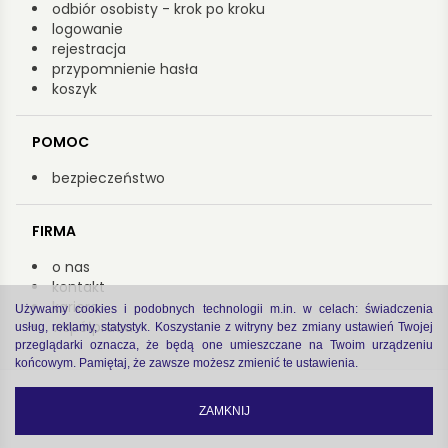
odbiór osobisty - krok po kroku
logowanie
rejestracja
przypomnienie hasła
koszyk
POMOC
bezpieczeństwo
FIRMA
o nas
kontakt
kariera
Używamy cookies i podobnych technologii m.in. w celach: świadczenia
współpraca
usług, reklamy, statystyk. Koszystanie z witryny bez zmiany ustawień Twojej
przeglądarki oznacza, że będą one umieszczane na Twoim urządzeniu
końcowym. Pamiętaj, że zawsze możesz zmienić te ustawienia.
Copyright by Arsenał 2022
zastrzeżenia prawne
|
polityka prywatności
ZAMKNIJ
code by
Software house Cogitech