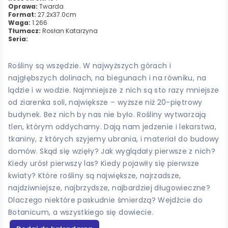
Oprawa:
Twarda
Format:
27.2x37.0cm
Waga:
1.266
Tłumacz:
Rosłan Katarzyna
Seria:
Rośliny są wszędzie. W najwyższych górach i
najgłębszych dolinach, na biegunach i na równiku, na
lądzie i w wodzie. Najmniejsze z nich są sto razy mniejsze
od ziarenka soli, największe – wyższe niż 20-piętrowy
budynek. Bez nich by nas nie było. Rośliny wytwarzają
tlen, którym oddychamy. Dają nam jedzenie i lekarstwa,
tkaniny, z których szyjemy ubrania, i materiał do budowy
domów. Skąd się wzięły? Jak wyglądały pierwsze z nich?
Kiedy urósł pierwszy las? Kiedy pojawiły się pierwsze
kwiaty? Które rośliny są największe, najrzadsze,
najdziwniejsze, najbrzydsze, najbardziej długowieczne?
Dlaczego niektóre paskudnie śmierdzą? Wejdźcie do
Botanicum, a wszystkiego się dowiecie.