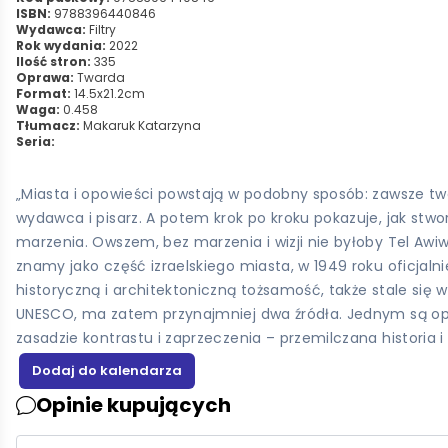
ISBN:
9788396440846
Wydawca:
Filtry
Rok wydania:
2022
Ilość stron:
335
Oprawa:
Twarda
Format:
14.5x21.2cm
Waga:
0.458
Tłumacz:
Makaruk Katarzyna
Seria:
„Miasta i opowieści powstają w podobny sposób: zawsze two
wydawca i pisarz. A potem krok po kroku pokazuje, jak stw
marzenia. Owszem, bez marzenia i wizji nie byłoby Tel Awiwu
znamy jako część izraelskiego miasta, w 1949 roku oficjaln
historyczną i architektoniczną tożsamość, także stale się w
UNESCO, ma zatem przynajmniej dwa źródła. Jednym są op
zasadzie kontrastu i zaprzeczenia – przemilczana histori
Opinie kupujących