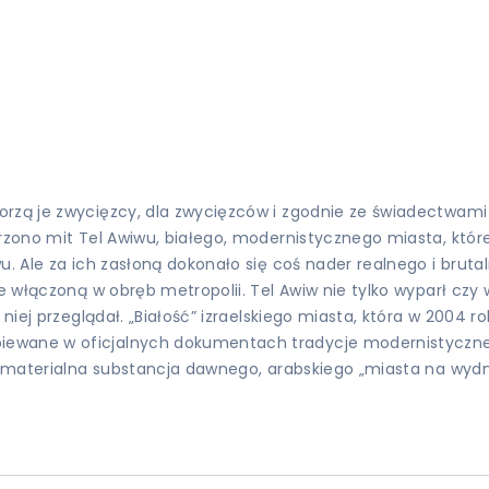
rzą je zwycięzcy, dla zwycięzców i zgodnie ze świadectwami 
orzono mit Tel Awiwu, białego, modernistycznego miasta, któr
. Ale za ich zasłoną dokonało się coś nader realnego i brutal
ie włączoną w obręb metropolii. Tel Awiw nie tylko wyparł czy
 niej przeglądał. „Białość” izraelskiego miasta, która w 2004 
iewane w oficjalnych dokumentach tradycje modernistyczne,
a i materialna substancja dawnego, arabskiego „miasta na wy