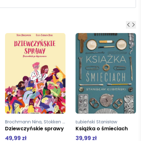
Łubieński Stanisław
Degler Janusz
Książka o śmieciach
Obecność Witkacego
39,99 zł
69,00 zł