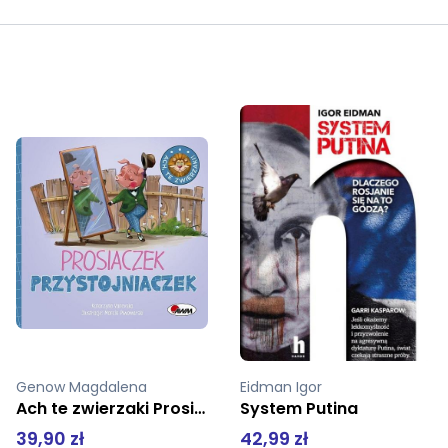
Eidman Igor
Brochmann Nina, Stokken Dahl Ellen
System Putina
Dziewczyńskie sprawy
42,99 zł
49,99 zł