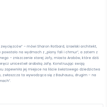
zwycięzców” – mówi Sharon Rotbard, izraelski architekt,
e powstało na wydmach z „piany fali i chmur”, a zatem z
nego – zniszczenie starej Jafy, miasta Arabów, które dziś
 wręcz unicestwił arabską Jafę. Konstruując swoją
roku zapewniła jej miejsce na liście światowego dziedzictwa
 zwłaszcza ta wywodząca się z Bauhausu, drugim – na
dmach”.