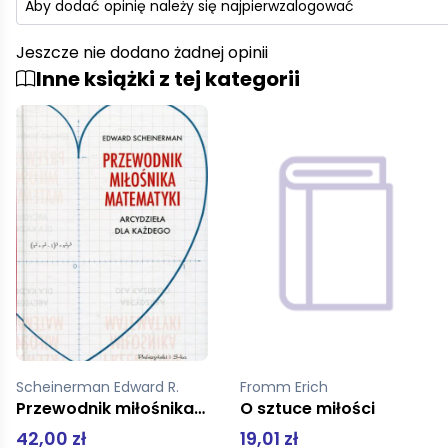
Aby dodać opinię należy się najpierw
zalogować
Jeszcze nie dodano żadnej opinii
Inne książki z tej kategorii
Fromm Erich
Genow Magdalena
O sztuce miłości
Ach te zwierzaki Prosiaczek przystojniaczek
19,01 zł
39,90 zł