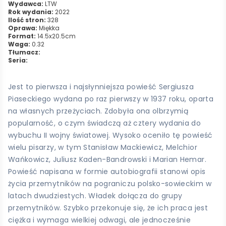
Wydawca:
LTW
Rok wydania:
2022
Ilość stron:
328
Oprawa:
Miękka
Format:
14.5x20.5cm
Waga:
0.32
Tłumacz:
Seria:
Jest to pierwsza i najsłynniejsza powieść Sergiusza
Piaseckiego wydana po raz pierwszy w 1937 roku, oparta
na własnych przeżyciach. Zdobyła ona olbrzymią
popularność, o czym świadczą aż cztery wydania do
wybuchu II wojny światowej. Wysoko oceniło tę powieść
wielu pisarzy, w tym Stanisław Mackiewicz, Melchior
Wańkowicz, Juliusz Kaden-Bandrowski i Marian Hemar.
Powieść napisana w formie autobiografii stanowi opis
życia przemytników na pograniczu polsko-sowieckim w
latach dwudziestych. Władek dołącza do grupy
przemytników. Szybko przekonuje się, że ich praca jest
ciężka i wymaga wielkiej odwagi, ale jednocześnie