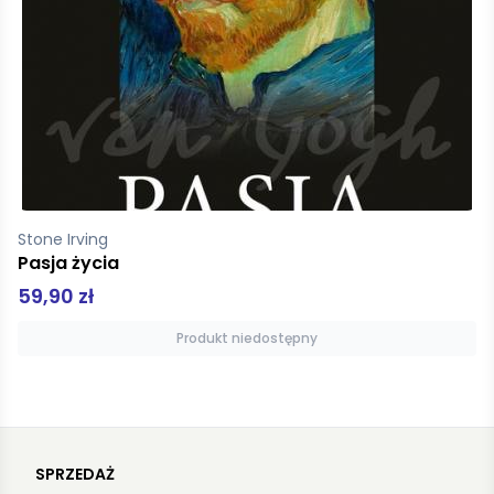
pz
Lubię kolorować Dinozaury
12,50 zł
Produkt niedostępny
SPRZEDAŻ