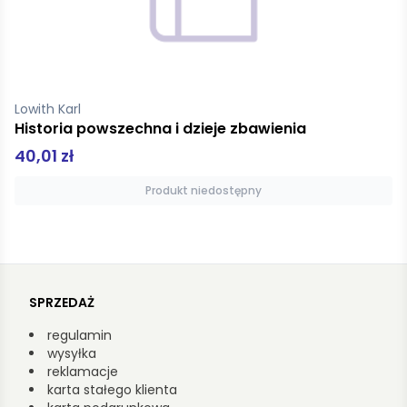
Houellebecq Michel
Cząstki elementarne
39,99 zł
Produkt niedostępny
SPRZEDAŻ
regulamin
wysyłka
reklamacje
karta stałego klienta