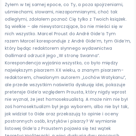
Żyłem w tej samej epoce, co Ty, a poza spojrzeniami,
uśmiechami, słowami, niezapomnianymi, choć tak
odległymi, zdołałem poznać Cię tylko z Twoich książek.
Są wielkie – ale niewystarczające, bo nie mieści się w
nich wszystko. Marcel Proust do André Gide’a Tym
razem Marcel koresponduje z André Gide’m, tym Gide’m,
który będąc redaktorem słynnego wydawnictwa
Gallimard odrzucił jego „W stronę Swanna”.
Korespondencja wyjaśnia wszystko, co było między
największym pisarzem XX wieku, a znanym pisarzem-
redaktorem, chwalonym autorem „Lochów Watykanu”,
ale przede wszystkim naświetla dyskusję idei, pokazuje
pretensje Gide’a względem Prousta, który nigdy wprost
nie wyznał, że jest homoseksualistą. A może nim nie był
zaś homosektualizm był jego wyborem, albo nie był tak,
jak widział to Gide oraz przekazują to opinie i oceny
postronnych osób, krytyków i pisarzy? W wymianie
listowej Gide’a z Proustem pojawia się też wątek
teoretycznoliteracki, a więc dyskusja dwu mocnych