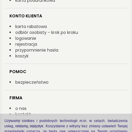
karta podarunkowa
KONTO KLIENTA
karta rabatowa
odbiór osobisty - krok po kroku
logowanie
rejestracja
przypomnienie hasła
koszyk
POMOC
bezpieczeństwo
FIRMA
o nas
kontakt
kariera
Używamy cookies i podobnych technologii m.in. w celach: świadczenia
współpraca
usług, reklamy, statystyk. Koszystanie z witryny bez zmiany ustawień Twojej
przeglądarki oznacza, że będą one umieszczane na Twoim urządzeniu