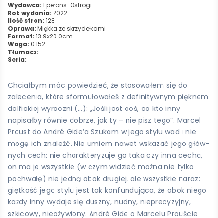
Wydawca:
Eperons-Ostrogi
Rok wydania:
2022
Ilość stron:
128
Oprawa:
Miękka ze skrzydełkami
Format:
13.9x20.0cm
Waga:
0.152
Tłumacz:
Seria:
Chciałbym móc powiedzieć, że stosowałem się do
zalecenia, które sformułowałeś z definitywnym pięknem
delfickiej wyroczni (…): „Jeśli jest coś, co kto inny
napisałby równie dobrze, jak ty – nie pisz tego”. Marcel
Proust do André Gide’a Szukam w jego stylu wad i nie
mogę ich znaleźć. Nie umiem nawet wskazać jego głów­
nych cech: nie charakteryzuje go taka czy inna cecha,
on ma je wszystkie (w czym widzieć moż­na nie tylko
pochwałę) nie jedną obok drugiej, ale wszystkie naraz:
giętkość jego stylu jest tak konfundująca, że obok niego
każdy inny wydaje się duszny, nudny, nieprecyzyjny,
szkicowy, nie­ożywiony. André Gide o Marcelu Prouście