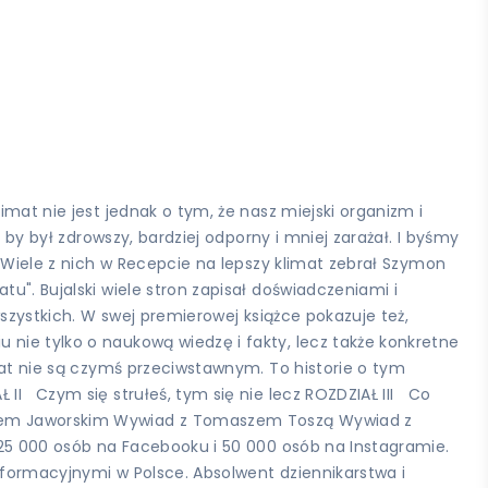
mat nie jest jednak o tym, że nasz miejski organizm i
 by był zdrowszy, bardziej odporny i mniej zarażał. I byśmy
. Wiele z nich w Recepcie na lepszy klimat zebrał Szymon
u". Bujalski wiele stron zapisał doświadczeniami i
wszystkich. W swej premierowej książce pokazuje też,
 nie tylko o naukową wiedzę i fakty, lecz także konkretne
imat nie są czymś przeciwstawnym. To historie o tym
I Czym się strułeś, tym się nie lecz ROZDZIAŁ III Co
włem Jaworskim Wywiad z Tomaszem Toszą Wywiad z
e 25 000 osób na Facebooku i 50 000 osób na Instagramie.
nformacyjnymi w Polsce. Absolwent dziennikarstwa i