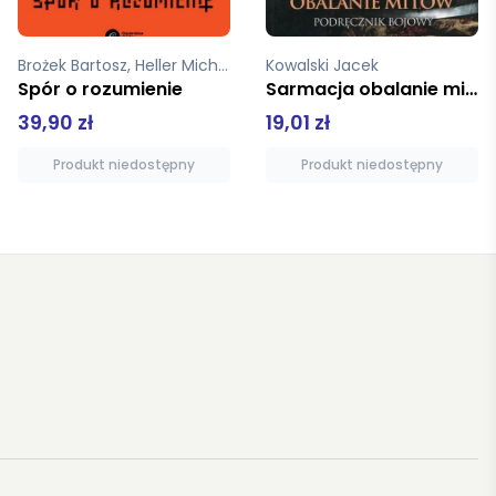
Kowalski Jacek
Latkowska Magdalena
Sarmacja obalanie mitów miękka zona zero
Gunter Grass i polityka
19,01 zł
19,01 zł
Produkt niedostępny
Dodaj do koszyka