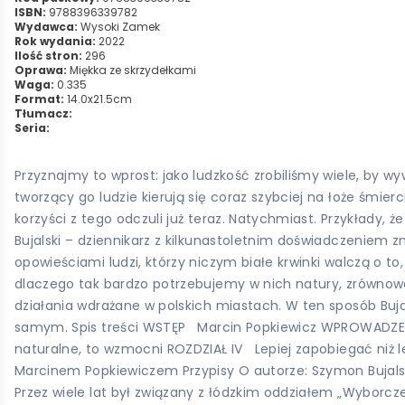
ISBN:
9788396339782
Wydawca:
Wysoki Zamek
Rok wydania:
2022
Ilość stron:
296
Oprawa:
Miękka ze skrzydełkami
Waga:
0.335
Format:
14.0x21.5cm
Tłumacz:
Seria:
Przyznajmy to wprost: jako ludzkość zrobiliśmy wiele, by w
tworzący go ludzie kierują się coraz szybciej na łoże śmierc
korzyści z tego odczuli już teraz. Natychmiast. Przykłady,
Bujalski – dziennikarz z kilkunastoletnim doświadczeniem z
opowieściami ludzi, którzy niczym białe krwinki walczą o to
dlaczego tak bardzo potrzebujemy w nich natury, zrównoważ
działania wdrażane w polskich miastach. W ten sposób Bujal
samym. Spis treści WSTĘP Marcin Popkiewicz WPROWADZENIE
naturalne, to wzmocni ROZDZIAŁ IV Lepiej zapobiegać n
Marcinem Popkiewiczem Przypisy O autorze: Szymon Bujalski
Przez wiele lat był związany z łódzkim oddziałem „Wyborcz