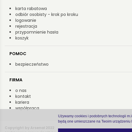
karta rabatowa
odbiór osobisty - krok po kroku
logowanie
rejestracja
przypomnienie hasła
koszyk
POMOC
bezpieczeństwo
FIRMA
o nas
kontakt
kariera
współpraca
Używamy cookies i podobnych technologii m.in.
będą one umieszczane na Twoim urządzeniu k
Copyright by Arsenał 2022