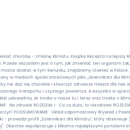
ywołać chorobę – zmianę klimatu. Książka Recepta na lepszy kli
i. Przede wszystkim jest o tym, jak zmieniać ten organizm tak,
 że można działać w tym kierunku, znajdziemy również w Polsce
nany w mediach społecznościowych jako „dziennikarz dla klimat
, by nie dać się chorobie i stworzyć zdrowsze miasta dla nas 
onego transportu i czystego powietrza. A wszystko w oparciu
ski udowadnia, że troska o nasze tu i teraz oraz troska o kl
 Na zdrowie ROZDZIAŁ I Co za dużo, to niezdrowo ROZDZIAŁ I
iż leczyć! PODSUMOWANIE Układ odpornościowy Wywiad z Pa
 - prowadzi profil „Dziennikarz dla klimatu”, który obserwuj
ej". Obecnie współpracuje z kilkoma największymi portalami i