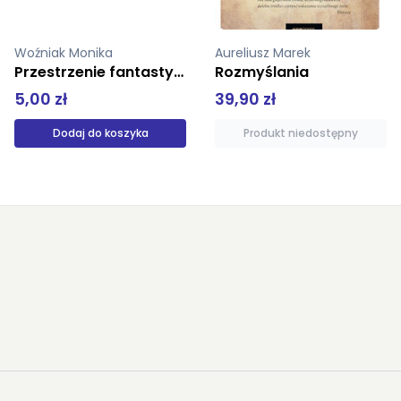
Aureliusz Marek
Brożek Bartosz, Heller Michał, Stelmach Jerzy
Rozmyślania
Spór o rozumienie
39,90 zł
39,90 zł
Produkt niedostępny
Produkt niedostępny