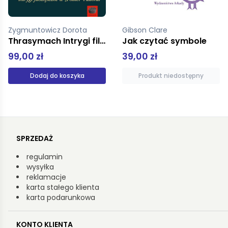
Gibson Clare
Woźniak Monika
Jak czytać symbole
Przestrzenie fantastyki. Twórczość Tommaso Landolfiego
39,00 zł
5,00 zł
Produkt niedostępny
Dodaj do koszyka
SPRZEDAŻ
regulamin
wysyłka
reklamacje
karta stałego klienta
karta podarunkowa
KONTO KLIENTA