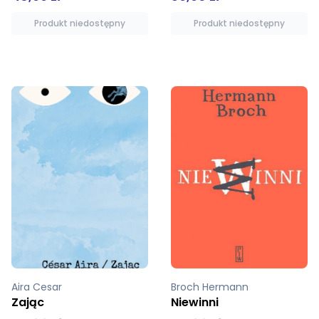
Produkt niedostępny
Dodaj do koszyka
Broch Hermann
Amelina Wiktoria
Niewinni
Dom dla Doma