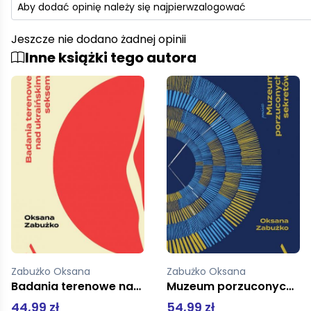
Aby dodać opinię należy się najpierw
zalogować
Jeszcze nie dodano żadnej opinii
Inne książki tego autora
Zabużko Oksana
Zabużko Oksana
Muzeum porzuconych sekretów
Planeta Piołun
54,99 zł
46,99 zł