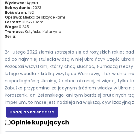
Wydawca:
Agora
Rok wydania:
2023
Ilość stron:
192
Oprawa:
Miękka ze skrzydełkami
Format:
13.5x21.0cm
Waga:
0.245
Tłumacz:
Kotyńska Katarzyna
Seria:
24 lutego 2022 ziemia zatrzęsła się od rosyjskich rakiet pa
od co najmniej stulecia widzą w niej Ukraińcy? Część ukra
Pozostali wszystkim, którzy chcą słuchać, tłumaczą rzeczy 
lutego wpadła z krótką wizytą do Warszawy, i tak w dniu in
niepodległością Ukrainy, że chce ni mniej, ni więcej, tylko 
Zabużko przypomina, że jedynym źródłem władzy w Ukrainie j
Poroszenki, ani Zełenskiego, ani tym bardziej brutalnych
imperium, to może jest nadzieja na większą, cywilizacyjną
Opinie kupujących