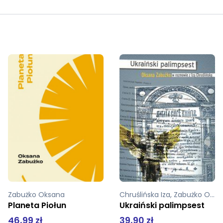
Chruślińska Iza, Zabużko Oksana
Zabużko Oksana
Ukraiński palimpsest
Po trzecim dzwonku
39,90 zł
54,99 zł