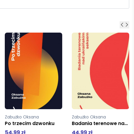
Zabużko Oksana
Zabużko Oksana
Badania terenowe nad ukraińskim seksem
Badania terenowe nad ukraińskim seksem
44,99 zł
44,99 zł