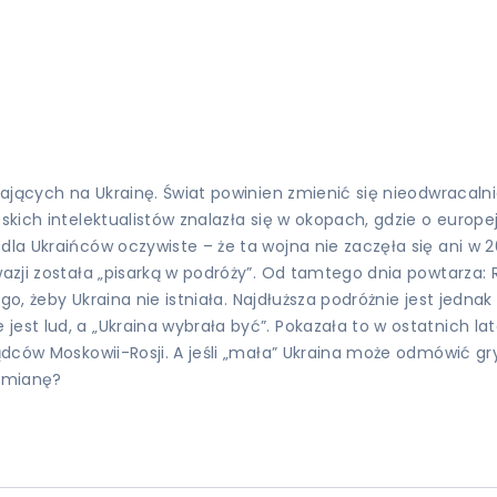
dających na Ukrainę. Świat powinien zmienić się nieodwracalnie
ińskich intelektualistów znalazła się w okopach, gdzie o euro
dla Ukraińców oczywiste – że ta wojna nie zaczęła się ani w 2
wazji została „pisarką w podróży”. Od tamtego dnia powtarza: 
tego, żeby Ukraina nie istniała. Najdłuższa podróżnie jest jed
est lud, a „Ukraina wybrała być”. Pokazała to w ostatnich lat
 rządców Moskowii-Rosji. A jeśli „mała” Ukraina może odmówić
 zmianę?