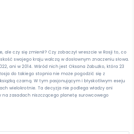
, ale czy się zmienił? Czy zobaczył wreszcie w Rosji to, co
pejskość swojego kraju walczą w dosłownym znaczeniu słowa.
022, ani w 2014. Wśród nich jest Oksana Zabużko, która 23
Rosja do takiego stopnia nie może pogodzić się z
nak książką czarną. W tym pasjonującym i błyskotliwym eseju
ach wielokrotnie. Ta decyzja nie podlega władzy ani
 gry na zasadach niszczącego planetę surowcowego