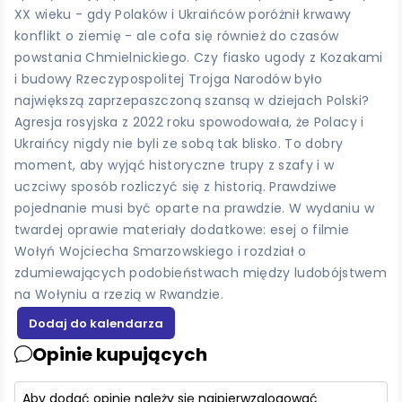
XX wieku - gdy Polaków i Ukraińców poróżnił krwawy
konflikt o ziemię - ale cofa się również do czasów
powstania Chmielnickiego. Czy fiasko ugody z Kozakami
i budowy Rzeczypospolitej Trojga Narodów było
największą zaprzepaszczoną szansą w dziejach Polski?
Agresja rosyjska z 2022 roku spowodowała, że Polacy i
Ukraińcy nigdy nie byli ze sobą tak blisko. To dobry
moment, aby wyjąć historyczne trupy z szafy i w
uczciwy sposób rozliczyć się z historią. Prawdziwe
pojednanie musi być oparte na prawdzie. W wydaniu w
twardej oprawie materiały dodatkowe: esej o filmie
Wołyń Wojciecha Smarzowskiego i rozdział o
zdumiewających podobieństwach między ludobójstwem
na Wołyniu a rzezią w Rwandzie.
Opinie kupujących
Aby dodać opinię należy się najpierw
zalogować