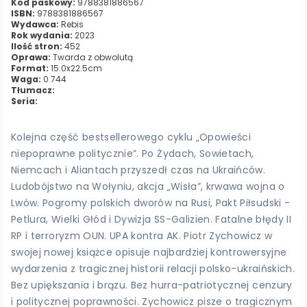
Kod paskowy:
9788381886567
ISBN:
9788381886567
Wydawca:
Rebis
Rok wydania:
2023
Ilość stron:
452
Oprawa:
Twarda z obwolutą
Format:
15.0x22.5cm
Waga:
0.744
Tłumacz:
Seria:
Kolejna część bestsellerowego cyklu „Opowieści
niepoprawne politycznie”. Po Żydach, Sowietach,
Niemcach i Aliantach przyszedł czas na Ukraińców.
Ludobójstwo na Wołyniu, akcja „Wisła”, krwawa wojna o
Lwów. Pogromy polskich dworów na Rusi, Pakt Piłsudski -
Petlura, Wielki Głód i Dywizja SS-Galizien. Fatalne błędy II
RP i terroryzm OUN. UPA kontra AK. Piotr Zychowicz w
swojej nowej książce opisuje najbardziej kontrowersyjne
wydarzenia z tragicznej historii relacji polsko-ukraińskich.
Bez upiększania i brązu. Bez hurra-patriotycznej cenzury
i politycznej poprawności. Zychowicz pisze o tragicznym