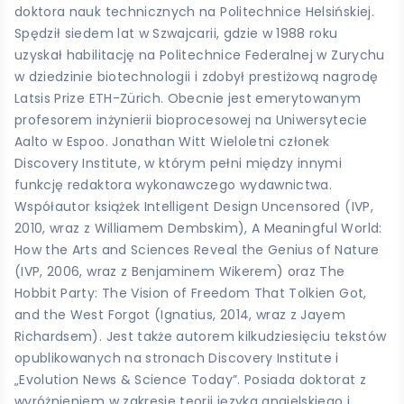
doktora nauk technicznych na Politechnice Helsińskiej.
Spędził siedem lat w Szwajcarii, gdzie w 1988 roku
uzyskał habilitację na Politechnice Federalnej w Zurychu
w dziedzinie biotechnologii i zdobył prestiżową nagrodę
Latsis Prize ETH-Zürich. Obecnie jest emerytowanym
profesorem inżynierii bioprocesowej na Uniwersytecie
Aalto w Espoo. Jonathan Witt Wieloletni członek
Discovery Institute, w którym pełni między innymi
funkcję redaktora wykonawczego wydawnictwa.
Współautor książek Intelligent Design Uncensored (IVP,
2010, wraz z Williamem Dembskim), A Meaningful World:
How the Arts and Sciences Reveal the Genius of Nature
(IVP, 2006, wraz z Benjaminem Wikerem) oraz The
Hobbit Party: The Vision of Freedom That Tolkien Got,
and the West Forgot (Ignatius, 2014, wraz z Jayem
Richardsem). Jest także autorem kilkudziesięciu tekstów
opublikowanych na stronach Discovery Institute i
„Evolution News & Science Today”. Posiada doktorat z
wyróżnieniem w zakresie teorii języka angielskiego i