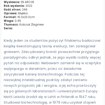
Wydawca:
EN ARCHE
Rok wydania:
2022
Ilość stron:
246
Oprawa:
Miękka
Format:
16.0x23.0cm
Waga:
0.45
Tłumacz:
Kościuk Zbigniew
Seria:
Kiedy jeden ze studentów pożyczył fińskiemu badaczowi
książkę kwestionującą teorię ewolucji, ten zareagował
gniewem. Zdecydowany bronić powszechnie przyjętego
paradygmatu odkrył jednak, że jego wysiłki rodziły więcej
pytań niż odpowiedzi. Niebawem zamienił się w sceptyka
wątpiącego w darwinizm, przez co świadomie
zaryzykował karierę biotechnologa. Podczas tej
niezwykłej intelektualnej podróży zdobył zarówno
nowych przyjaciół, jak i wrogów, a jej echa przetoczyły
się po głównych laboratoriach i uniwersytetach Europy.
Matti Leisola Urodził się w Lahti w Finlandii w 1947 roku.
Studiował biotechnologię, w 1979 roku uzyskał stopień