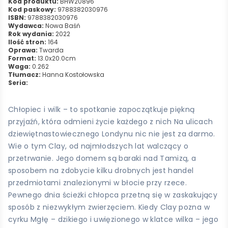
Kod produktu:
BHW20896
Kod paskowy:
9788382030976
ISBN:
9788382030976
Wydawca:
Nowa Baśń
Rok wydania:
2022
Ilość stron:
164
Oprawa:
Twarda
Format:
13.0x20.0cm
Waga:
0.262
Tłumacz:
Hanna Kostołowska
Seria:
Chłopiec i wilk – to spotkanie zapoczątkuje piękną
przyjaźń, która odmieni życie każdego z nich Na ulicach
dziewiętnastowiecznego Londynu nic nie jest za darmo.
Wie o tym Clay, od najmłodszych lat walczący o
przetrwanie. Jego domem są baraki nad Tamizą, a
sposobem na zdobycie kilku drobnych jest handel
przedmiotami znalezionymi w błocie przy rzece.
Pewnego dnia ścieżki chłopca przetną się w zaskakujący
sposób z niezwykłym zwierzęciem. Kiedy Clay pozna w
cyrku Mgłę – dzikiego i uwięzionego w klatce wilka – jego