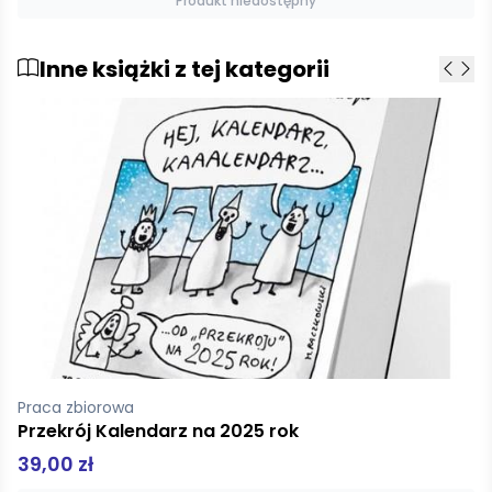
Produkt niedostępny
Inne książki z tej kategorii
Rijckenborgh van Jan
Alchemiczne Gody Chrystiana Różokrzyża Tom 2
52,50 zł