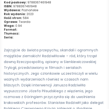
Kod paskowy:
9788367461948
ISBN:
9788367461948
Wydawca:
Poznańskie
Rok wydania:
2023
Ilość stron:
584
Oprawa:
Twarda
Waga:
0.94
Format:
Tłumacz:
Seria:
Zajrzyjcie do świata przepychu, skandali i ogromnych
majątków ziemskich! Radziwiłłowie – ród, który trząsł
dawną Rzeczpospolitą, opisany w Sienkiewiczowskiej
Trylogii, przedstawiony w filmach i serialach
historycznych. Jego członkowie uczestniczyli w wielu
ważnych wydarzeniach również w czasach nam
bliższych. Dzięki interwencji Janusza Radziwiłła
wypuszczono Józefa Piłsudskiego z więzienia, jego
rozmowa z Göringiem przyczyniła się do uwolnienia
krakowskich profesorów. Stanisław Radziwiłł jako delegat
Polskiego Czerwonego Krzyża zabiegał o zbadanie