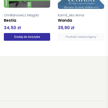
KamiĹ„ska Anna
Śnieg-Czaplewska Liliana
Wanda
Nina i Józef Sceny z życia, które minęło
39,90 zł
69,00 zł
Produkt niedostępny
Produkt niedostępny