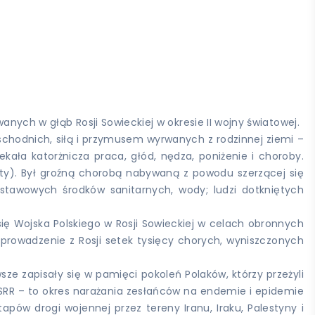
nych w głąb Rosji Sowieckiej w okresie II wojny światowej.
schodnich, siłą i przymusem wyrwanych z rodzinnej ziemi –
kała katorżnicza praca, głód, nędza, poniżenie i choroby.
ty). Był groźną chorobą nabywaną z powodu szerzącej się
stawowych środków sanitarnych, wody; ludzi dotkniętych
ę Wojska Polskiego w Rosji Sowieckiej w celach obronnych
rowadzenie z Rosji setek tysięcy chorych, wyniszczonych
sze zapisały się w pamięci pokoleń Polaków, którzy przeżyli
 ZSRR – to okres narażania zesłańców na endemie i epidemie
apów drogi wojennej przez tereny Iranu, Iraku, Palestyny i