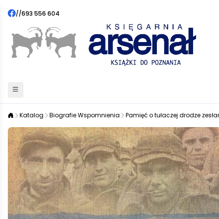
//
693 556 604
Katalog
Biografie Wspomnienia
Pamięć o tułaczej drodze zesł