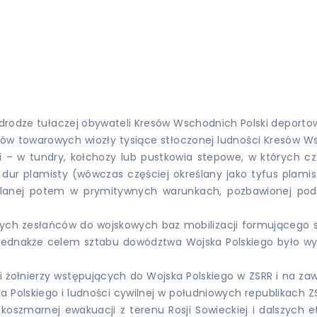
 drodze tułaczej obywateli Kresów Wschodnich Polski deportowa
nów towarowych wiozły tysiące stłoczonej ludności Kresów W
 – w tundry, kołchozy lub pustkowia stepowe, w których cze
dur plamisty (wówczas częściej określany jako tyfus plamis
edlanej potem w prymitywnych warunkach, pozbawionej pod
rych zesłańców do wojskowych baz mobilizacji formującego si
 jednakże celem sztabu dowództwa Wojska Polskiego było wyp
ami żołnierzy wstępujących do Wojska Polskiego w ZSRR i na zaw
ka Polskiego i ludności cywilnej w południowych republikach
koszmarnej ewakuacji z terenu Rosji Sowieckiej i dalszych et