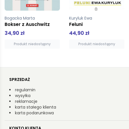
Kuryluk Ewa
Niemen Natalia
Feluni
Niebo będzie później
44,90 zł
39,90 zł
Produkt niedostępny
Produkt niedostępny
SPRZEDAŻ
regulamin
wysyłka
reklamacje
karta stałego klienta
karta podarunkowa
KONTO KLIENTA