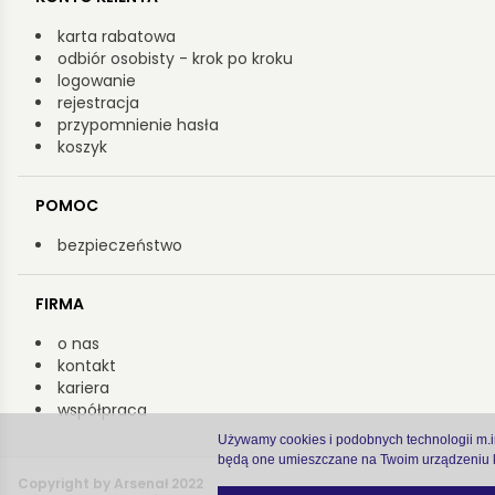
karta rabatowa
odbiór osobisty - krok po kroku
logowanie
rejestracja
przypomnienie hasła
koszyk
POMOC
bezpieczeństwo
FIRMA
o nas
kontakt
kariera
współpraca
Używamy cookies i podobnych technologii m.in.
będą one umieszczane na Twoim urządzeniu k
Copyright by Arsenał 2022