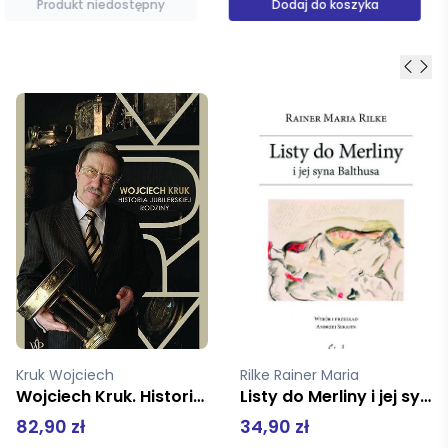
Dodaj do koszyka
Produkt niedostępny
Rilke Rainer Maria
Praca zbiorowa
Listy do Merliny i jej syna Balthusa
Wspomnienia cesarsko-królewskiej guwernantki
34,90 zł
69,90 zł