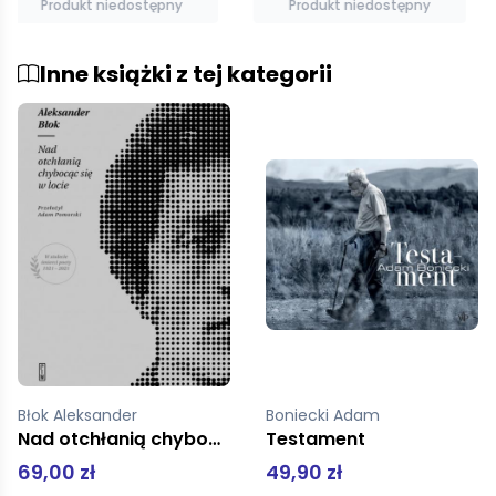
Produkt niedostępny
Dodaj do koszyka
Inne książki z tej kategorii
Boniecki Adam
Testament
Korespondencja Julia Hartwig Artur Międzyrzecki Katarzyna i Zbigniew Herbertowie
49,90 zł
39,00 zł