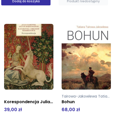
Produkt niedostępny
Produkt niedostępny
Tairowa-Jakowlewa Tatiana
Kruk Wojciech
Bohun
Wojciech Kruk. Historia jubilerskiej rodziny
68,00 zł
82,90 zł