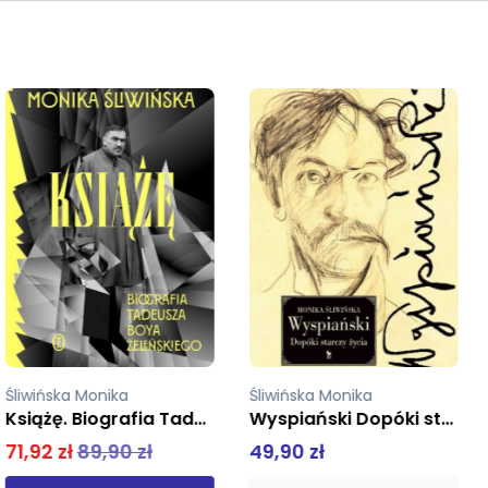
Śliwińska Monika
Śliwińska Monika
Wyspiański Dopóki starczy życia
Panny z Wesela
49,90 zł
47,92 zł
59,90 zł