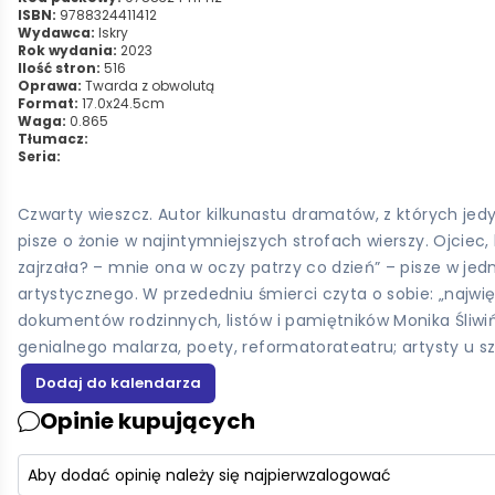
ISBN:
9788324411412
Wydawca:
Iskry
Rok wydania:
2023
Ilość stron:
516
Oprawa:
Twarda z obwolutą
Format:
17.0x24.5cm
Waga:
0.865
Tłumacz:
Seria:
Czwarty wieszcz. Autor kilkunastu dramatów, z których jed
pisze o żonie w najintymniejszych strofach wierszy. Ojciec,
zajrzała? – mnie ona w oczy patrzy co dzień” – pisze w je
artystycznego. W przededniu śmierci czyta o sobie: „najwi
dokumentów rodzinnych, listów i pamiętników Monika Śliwi
genialnego malarza, poety, reformatorateatru; artysty u sz
Opinie kupujących
Aby dodać opinię należy się najpierw
zalogować