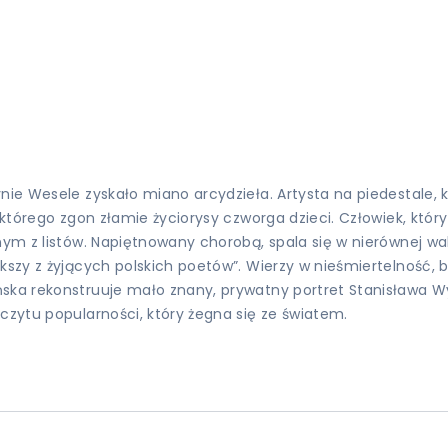
ynie Wesele zyskało miano arcydzieła. Artysta na piedestale, 
 którego zgon złamie życiorysy czworga dzieci. Człowiek, któr
dnym z listów. Napiętnowany chorobą, spala się w nierównej 
ększy z żyjących polskich poetów”. Wierzy w nieśmiertelność,
ńska rekonstruuje mało znany, prywatny portret Stanisława W
czytu popularności, który żegna się ze światem.