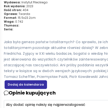
Wydawca:
Instytut Pileckiego
Rok wydania:
2023
Ilość stron:
404
Oprawa:
Twarda
Format:
15.5x23.2cm
Waga:
0.742
Tłumacz:
Seria:
Jaka była geneza państw totalitarnych? Co sprawiło, że ic
totalitaryzmem pozostaje aktualne również dzisiaj? W zeb
Friedricha. Żyjący w XXI wieku badacze, bogatsi o wiedzę h
jest skierowana do wszystkich czytelników zainteresowany
otaczającej nas rzeczywistości. Ani próby poddania wszyst
teksty w książce są w dwóch wersjach językowych: polskiej i
Tomasz Scheffler, Przemysław Pazik, Piotr Kowalewski Jah
Opinie kupujących
Aby dodać opinię należy się najpierw
zalogować