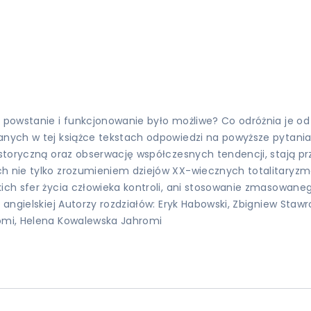
h powstanie i funkcjonowanie było możliwe? Co odróżnia je o
ranych w tej książce tekstach odpowiedzi na powyższe pytani
istoryczną oraz obserwację współczesnych tendencji, stają pr
ch nie tylko zrozumieniem dziejów XX-wiecznych totalitaryz
kich sfer życia człowieka kontroli, ani stosowanie zmasowaneg
 angielskiej Autorzy rozdziałów: Eryk Habowski, Zbigniew Stawr
romi, Helena Kowalewska Jahromi