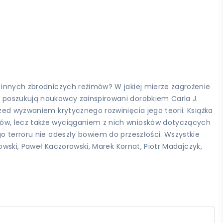
d innych zbrodniczych reżimów? W jakiej mierze zagrożenie
a poszukują naukowcy zainspirowani dorobkiem Carla J.
zed wyzwaniem krytycznego rozwinięcia jego teorii. Książka
mów, lecz także wyciąganiem z nich wniosków dotyczących
o terroru nie odeszły bowiem do przeszłości. Wszystkie
owski, Paweł Kaczorowski, Marek Kornat, Piotr Madajczyk,