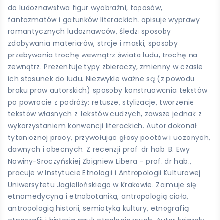
do ludoznawstwa figur wyobraźni, toposów,
fantazmatów i gatunków literackich, opisuje wyprawy
romantycznych ludoznawców, śledzi sposoby
zdobywania materiałów, stroje i maski, sposoby
przebywania trochę wewnątrz świata ludu, trochę na
zewnątrz. Prezentuje typy zbieraczy, zmienny w czasie
ich stosunek do ludu. Niezwykle ważne są (z powodu
braku praw autorskich) sposoby konstruowania tekstów
po powrocie z podróży: retusze, stylizacje, tworzenie
tekstów własnych z tekstów cudzych, zawsze jednak z
wykorzystaniem konwencji literackich. Autor dokonał
tytanicznej pracy, przywołując głosy poetów i uczonych,
dawnych i obecnych. Z recenzji prof. dr hab. B. Ewy
Nowiny-Sroczyńskiej Zbigniew Libera – prof. dr hab.,
pracuje w Instytucie Etnologii i Antropologii Kulturowej
Uniwersytetu Jagiellońskiego w Krakowie. Zajmuje się
etnomedycyną i etnobotaniką, antropologią ciała,
antropologią historii, semiotyką kultury, etnografią
etnografii i historią nauk etnologicznych. Autor książek: