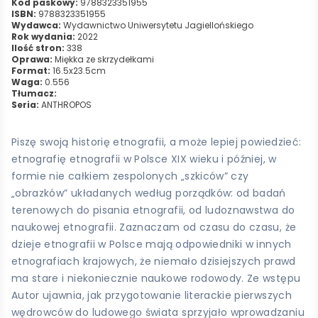
Kod paskowy:
9788323351955
ISBN:
9788323351955
Wydawca:
Wydawnictwo Uniwersytetu Jagiellońskiego
Rok wydania:
2022
Ilość stron:
338
Oprawa:
Miękka ze skrzydełkami
Format:
16.5x23.5cm
Waga:
0.556
Tłumacz:
Seria:
ANTHROPOS
Piszę swoją historię etnografii, a może lepiej powiedzieć:
etnografię etnografii w Polsce XIX wieku i później, w
formie nie całkiem zespolonych „szkiców” czy
„obrazków” układanych według porządków: od badań
terenowych do pisania etnografii, od ludoznawstwa do
naukowej etnografii. Zaznaczam od czasu do czasu, że
dzieje etnografii w Polsce mają odpowiedniki w innych
etnografiach krajowych, że niemało dzisiejszych prawd
ma stare i niekoniecznie naukowe rodowody. Ze wstępu
Autor ujawnia, jak przygotowanie literackie pierwszych
wędrowców do ludowego świata sprzyjało wprowadzaniu