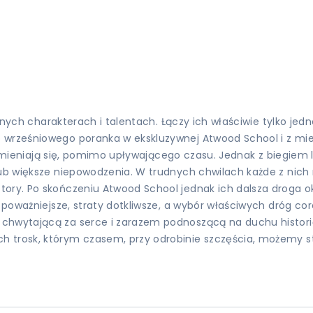
ennych charakterach i talentach. Łączy ich właściwie tylko jed
wrześniowego poranka w ekskluzywnej Atwood School i z miejs
ie zmieniają się, pomimo upływającego czasu. Jednak z biegiem 
lub większe niepowodzenia. W trudnych chwilach każde z nich 
ry. Po skończeniu Atwood School jednak ich dalsza droga okazu
 poważniejsze, straty dotkliwsze, a wybór właściwych dróg cora
hwytającą za serce i zarazem podnoszącą na duchu historię. 
h trosk, którym czasem, przy odrobinie szczęścia, możemy s