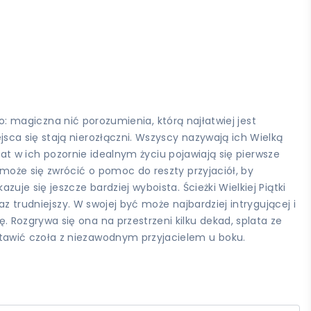
no: magiczna nić porozumienia, którą najłatwiej jest
ca się stają nierozłączni. Wszyscy nazywają ich Wielką
lat w ich pozornie idealnym życiu pojawiają się pierwsze
może się zwrócić o pomoc do reszty przyjaciół, by
je się jeszcze bardziej wyboista. Ścieżki Wielkiej Piątki
z trudniejszy. W swojej być może najbardziej intrygującej i
Rozgrywa się ona na przestrzeni kilku dekad, splata ze
tawić czoła z niezawodnym przyjacielem u boku.