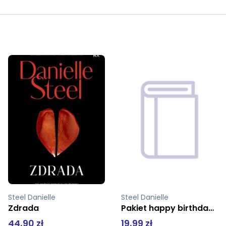
Steel Danielle
Steel Danielle
Pakiet happy birthday uszanuj siebie twarda świat książki
Dziecinna gra
19,99 zł
39,80 zł