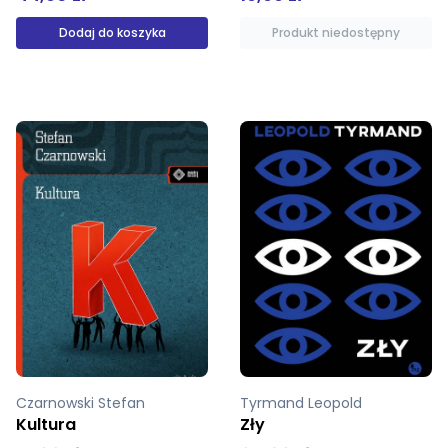
Produkt niedostępny
Produkt niedostępny
Tyrmand Leopold
Takahashi Junko
Zły
Japoński przepis na stuletnie życie