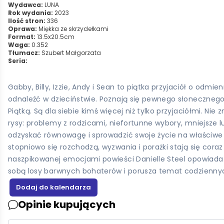
Wydawca:
LUNA
Rok wydania:
2023
Ilość stron:
336
Oprawa:
Miękka ze skrzydełkami
Format:
13.5x20.5cm
Waga:
0.352
Tłumacz:
Szubert Małgorzata
Seria:
Gabby, Billy, Izzie, Andy i Sean to piątka przyjaciół o odmi
odnaleźć w dzieciństwie. Poznają się pewnego słonecznego 
Piątką. Są dla siebie kimś więcej niż tylko przyjaciółmi. N
rysy: problemy z rodzicami, niefortunne wybory, mniejsze 
odzyskać równowagę i sprowadzić swoje życie na właściwe to
stopniowo się rozchodzą, wyzwania i porażki stają się coraz
naszpikowanej emocjami powieści Danielle Steel opowiada c
sobą losy barwnych bohaterów i porusza temat codziennyc
Opinie kupujących