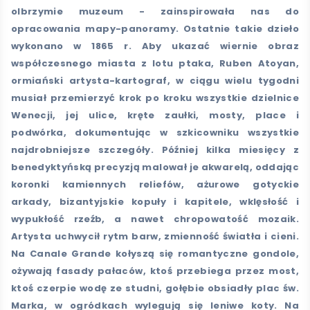
olbrzymie muzeum - zainspirowała nas do
opracowania mapy-panoramy. Ostatnie takie dzieło
wykonano w 1865 r. Aby ukazać wiernie obraz
współczesnego miasta z lotu ptaka, Ruben Atoyan,
ormiański artysta-kartograf, w ciągu wielu tygodni
musiał przemierzyć krok po kroku wszystkie dzielnice
Wenecji, jej ulice, kręte zaułki, mosty, place i
podwórka, dokumentując w szkicowniku wszystkie
najdrobniejsze szczegóły. Później kilka miesięcy z
benedyktyńską precyzją malował je akwarelą, oddając
koronki kamiennych reliefów, ażurowe gotyckie
arkady, bizantyjskie kopuły i kapitele, wklęsłość i
wypukłość rzeźb, a nawet chropowatość mozaik.
Artysta uchwycił rytm barw, zmienność światła i cieni.
Na Canale Grande kołyszą się romantyczne gondole,
ożywają fasady pałaców, ktoś przebiega przez most,
ktoś czerpie wodę ze studni, gołębie obsiadły plac św.
Marka, w ogródkach wylegują się leniwe koty. Na