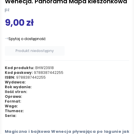
Wenecja. Panorama Mapa kieszonkowa
pz
9,00 zł
Spytaj o dostępność
Produkt niedostępny
Kod produktu:
BHW23918
Kod paskowy:
9788387442255
ISBN:
9788387442255
Wydawca:
Rok wydania:
Ilość stron:
Oprawa:
Format:
Waga:
Tłumacz:
Seria:
Magiczna i bajkowa Wenecja pływająca po lagunie jak