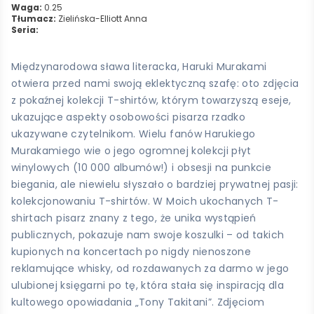
Waga:
0.25
Tłumacz:
Zielińska-Elliott Anna
Seria:
Międzynarodowa sława literacka, Haruki Murakami
otwiera przed nami swoją eklektyczną szafę: oto zdjęcia
z pokaźnej kolekcji T-shirtów, którym towarzyszą eseje,
ukazujące aspekty osobowości pisarza rzadko
ukazywane czytelnikom. Wielu fanów Harukiego
Murakamiego wie o jego ogromnej kolekcji płyt
winylowych (10 000 albumów!) i obsesji na punkcie
biegania, ale niewielu słyszało o bardziej prywatnej pasji:
kolekcjonowaniu T-shirtów. W Moich ukochanych T-
shirtach pisarz znany z tego, że unika wystąpień
publicznych, pokazuje nam swoje koszulki – od takich
kupionych na koncertach po nigdy nienoszone
reklamujące whisky, od rozdawanych za darmo w jego
ulubionej księgarni po tę, która stała się inspiracją dla
kultowego opowiadania „Tony Takitani”. Zdjęciom