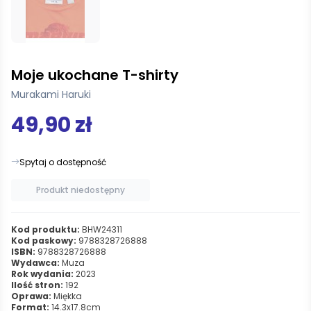
Moje ukochane T-shirty
Murakami Haruki
49,90 zł
Spytaj o dostępność
Produkt niedostępny
Kod produktu:
BHW24311
Kod paskowy:
9788328726888
ISBN:
9788328726888
Wydawca:
Muza
Rok wydania:
2023
Ilość stron:
192
Oprawa:
Miękka
Format:
14.3x17.8cm