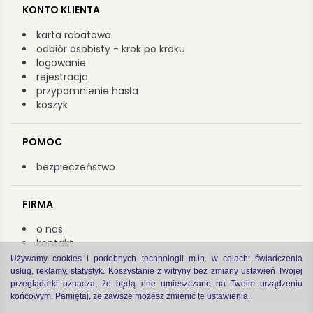
KONTO KLIENTA
karta rabatowa
odbiór osobisty - krok po kroku
logowanie
rejestracja
przypomnienie hasła
koszyk
POMOC
bezpieczeństwo
FIRMA
o nas
kontakt
kariera
Używamy cookies i podobnych technologii m.in. w celach: świadczenia
współpraca
usług, reklamy, statystyk. Koszystanie z witryny bez zmiany ustawień Twojej
przeglądarki oznacza, że będą one umieszczane na Twoim urządzeniu
końcowym. Pamiętaj, że zawsze możesz zmienić te ustawienia.