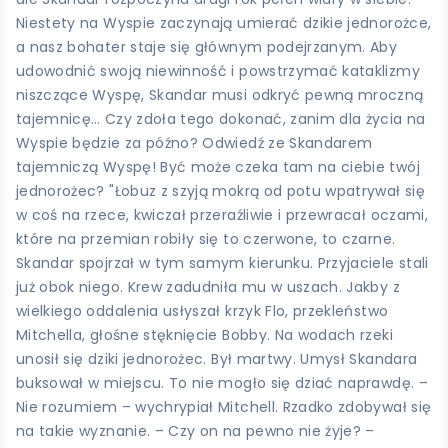
Niestety na Wyspie zaczynają umierać dzikie jednorożce,
a nasz bohater staje się głównym podejrzanym. Aby
udowodnić swoją niewinność i powstrzymać kataklizmy
niszczące Wyspę, Skandar musi odkryć pewną mroczną
tajemnicę… Czy zdoła tego dokonać, zanim dla życia na
Wyspie będzie za późno? Odwiedź ze Skandarem
tajemniczą Wyspę! Być może czeka tam na ciebie twój
jednorożec? "Łobuz z szyją mokrą od potu wpatrywał się
w coś na rzece, kwiczał przeraźliwie i przewracał oczami,
które na przemian robiły się to czerwone, to czarne.
Skandar spojrzał w tym samym kierunku. Przyjaciele stali
już obok niego. Krew zadudniła mu w uszach. Jakby z
wielkiego oddalenia usłyszał krzyk Flo, przekleństwo
Mitchella, głośne stęknięcie Bobby. Na wodach rzeki
unosił się dziki jednorożec. Był martwy. Umysł Skandara
buksował w miejscu. To nie mogło się dziać naprawdę. –
Nie rozumiem – wychrypiał Mitchell. Rzadko zdobywał się
na takie wyznanie. – Czy on na pewno nie żyje? –