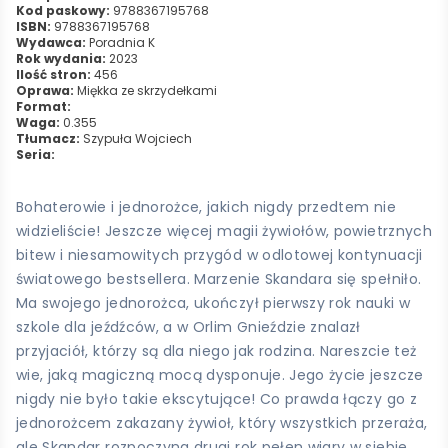
Kod paskowy:
9788367195768
ISBN:
9788367195768
Wydawca:
Poradnia K
Rok wydania:
2023
Ilość stron:
456
Oprawa:
Miękka ze skrzydełkami
Format:
Waga:
0.355
Tłumacz:
Szypuła Wojciech
Seria:
Bohaterowie i jednorożce, jakich nigdy przedtem nie
widzieliście! Jeszcze więcej magii żywiołów, powietrznych
bitew i niesamowitych przygód w odlotowej kontynuacji
światowego bestsellera. Marzenie Skandara się spełniło.
Ma swojego jednorożca, ukończył pierwszy rok nauki w
szkole dla jeźdźców, a w Orlim Gnieździe znalazł
przyjaciół, którzy są dla niego jak rodzina. Nareszcie też
wie, jaką magiczną mocą dysponuje. Jego życie jeszcze
nigdy nie było takie ekscytujące! Co prawda łączy go z
jednorożcem zakazany żywioł, który wszystkich przeraża,
ale Skandar rozpoczyna drugi rok pełen wiary w siebie.