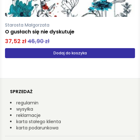
Koprowski Marek
Kaci Wołynia
49,90 zł
Dodaj do koszyka
SPRZEDAŻ
regulamin
wysyłka
reklamacje
karta stałego klienta
karta podarunkowa