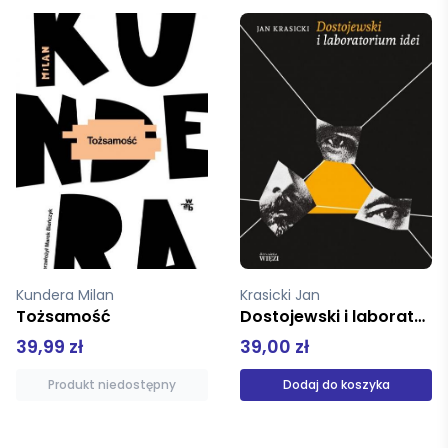
Krasicki Jan
Stankiewicz Piotr
Dostojewski i laboratorium idei
Sztuka życia według stoików
39,00 zł
39,99 zł
Dodaj do koszyka
Produkt niedostępny