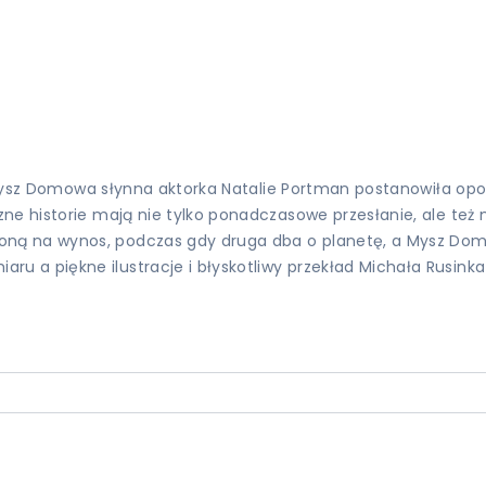
 i Mysz Domowa słynna aktorka Natalie Portman postanowiła op
zne historie mają nie tylko ponadczasowe przesłanie, ale te
ną na wynos, podczas gdy druga dba o planetę, a Mysz Domo
a piękne ilustracje i błyskotliwy przekład Michała Rusinka s