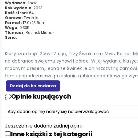
Wydawca:
Znak
Rok wydania:
2023
Ilość stron:
64
Oprawa:
Twarda
Format:
17.0x23.5cm
Waga:
0.335
Tłumacz:
Rusinek Michał
Seria:
Klasyczne bajki Żółw i Zając, Trzy Świnki oraz Mysz Polna
na dobranoc swojemu synowi i córce. W jej wydaniu klasyc
modnym dresem, jedna ze Świnek je chińszczyznę zamówio
temu ponadczasowe przesłanie nabiera dodatkowego wymiaru 
Opinie kupujących
Aby dodać opinię należy się najpierw
zalogować
Jeszcze nie dodano żadnej opinii
Inne książki z tej kategorii