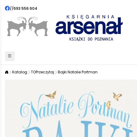
//
693 556 604
Katalog
TOPrzeczytaj
Bajki Natalie Portman